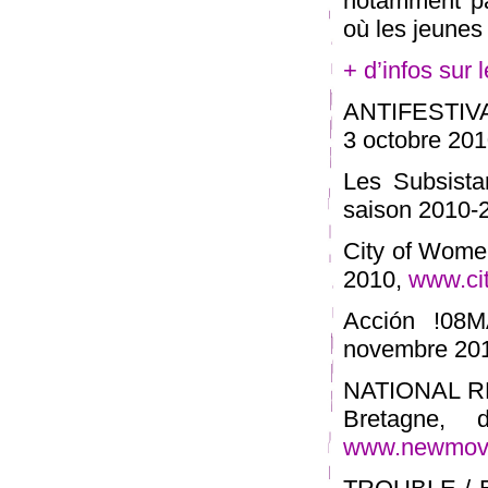
notamment par
où les jeunes
+ d’infos sur l
ANTIFESTIVAL
3 octobre 20
Les Subsista
saison 2010-
City of Women
2010,
www.ci
Acción !08
novembre 20
NATIONAL RE
Bretagne,
www.newmove