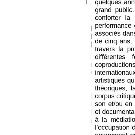
quelques anné
grand public
conforter la
performance e
associés dans
de cinq ans, 
travers la p
différentes
coproductio
internationa
artistiques q
théoriques, l
corpus critiq
son et/ou en 
et documentai
à la médiation
l’occupation 