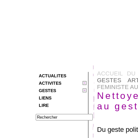
ACCUEIL DU
ACTUALITES
GESTES ART
ACTIVITES
FEMINISTE A
GESTES
Nettoye
LIENS
au ges
LIRE
Du geste poli