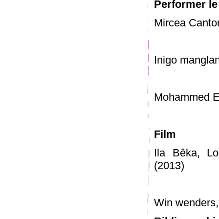
Performer le
Mircea Canto
Inigo manglan
Mohammed El
Film
Ila Bêka, L
(2013)
Win wenders