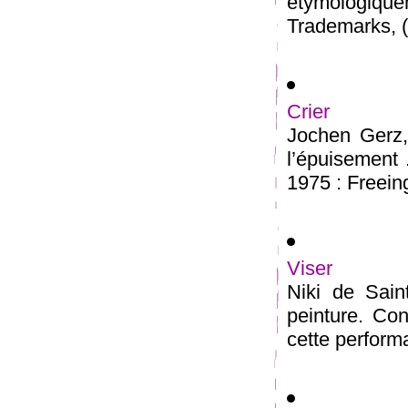
étymologiqu
Trademarks, (
Crier
Jochen Gerz,«
l’épuisement
1975 : Freeing
Viser
Niki de Sain
peinture. Conc
cette performa