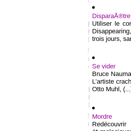
DisparaÃ®tre
Utiliser le c
Disappearing
trois jours, sa
Se vider
Bruce Nauman,
L’artiste cra
Otto Muhl, (...
Mordre
Redécouvrir