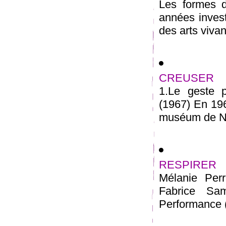
Les formes d
années invest
des arts vivant
CREUSER
1.Le geste 
(1967) En 196
muséum de New
RESPIRER
Mélanie Perr
Fabrice Sa
Performance (