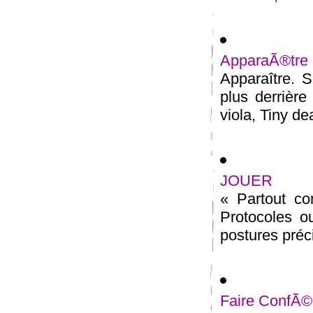
ApparaÃ®tre
Apparaître. S
plus derrière
viola, Tiny dea
JOUER
« Partout co
Protocoles ou
postures précis
Faire ConfÃ©r