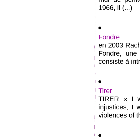
1966, il (...)
Fondre
en 2003 Rache
Fondre, une 
consiste à int
Tirer
TIRER « I wa
injustices, I
violences of th