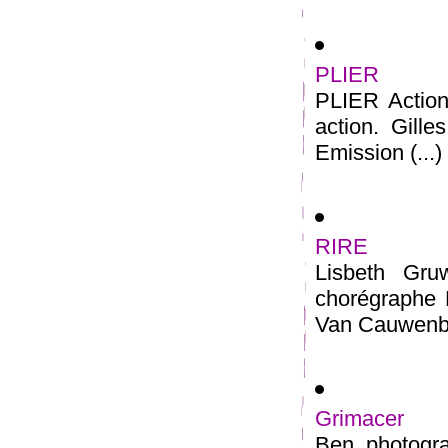
PLIER
PLIER Action 
action. Gille
Emission (...)
RIRE
Lisbeth Gr
chorégraphe 
Van Cauwenber
Grimacer
Ben, photogr