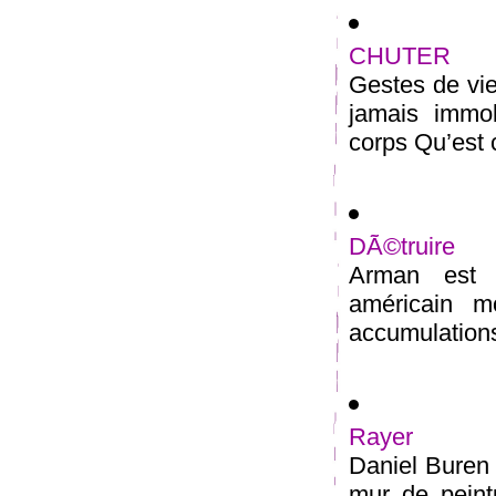
CHUTER
Gestes de vie
jamais immo
corps Qu’est c
DÃ©truire
Arman est u
américain m
accumulations 
Rayer
Daniel Buren 
mur de peint