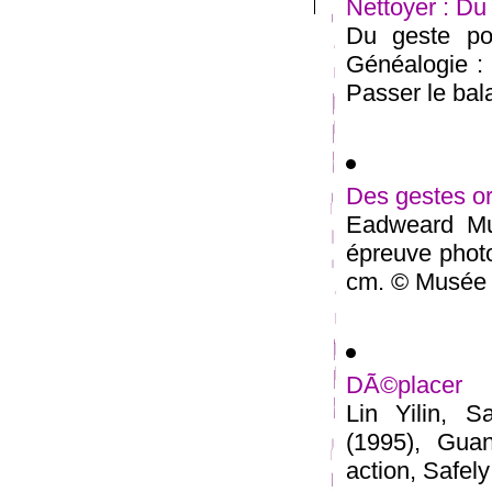
Nettoyer : Du
Du geste pol
Généalogie :
Passer le bala
Des gestes or
Eadweard Mu
épreuve photo
cm. © Musée 
DÃ©placer
Lin Yilin, 
(1995), Guan
action, Safely