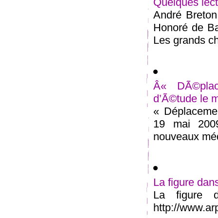
Quelques lect
André Breton,
Honoré de Ba
Les grands ch
Â« DÃ©pla
d’Ã©tude le 
« Déplacemen
19 mai 2009
nouveaux méd
La figure dan
La figure 
http://www.arp