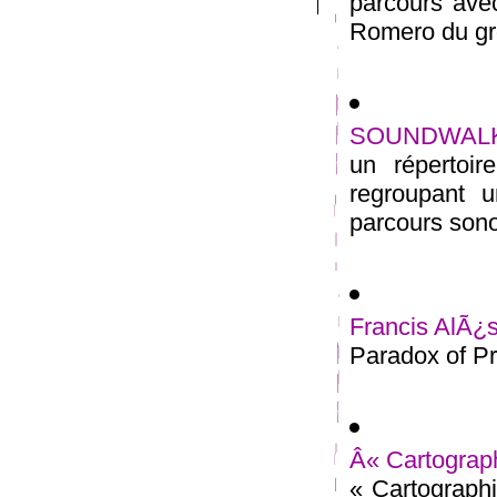
parcours avec
Romero du gro
SOUNDWAL
un répertoir
regroupant 
parcours sono
Francis AlÃ¿s
Paradox of Pr
Â« Cartographi
« Cartographie