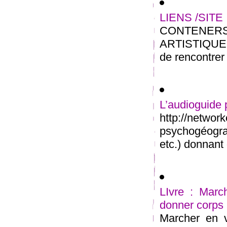
LIENS /SITE
CONTENE
ARTISTIQUE M
de rencontrer 
L’audioguide
http://net
psychogéogra
etc.) donnant 
LIvre : March
donner corps
Marcher en v