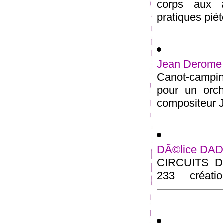
corps aux a
pratiques piét
Jean Derome 
Canot-campin
pour un orc
composi­teur 
DÃ©lice DADA
CIRCUITS D 
233 créati
——————