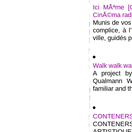
Ici MÃªme [
CinÃ©ma rad
Munis de vos 
complice, à l
ville, guidés pa
Walk walk wa
A project b
Qualmann Wa
familiar and th
CONTENERS 
CONTENE
ARTISTIQUE M