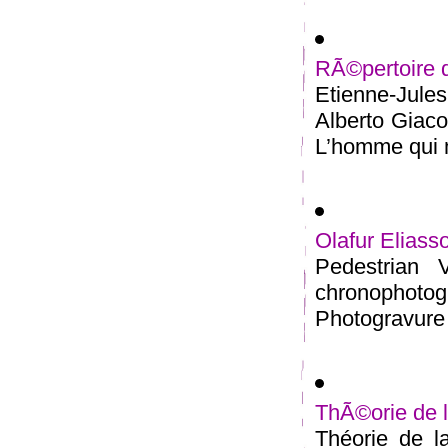
RÃ©pertoire 
Etienne-Jul
Alberto Giac
L’homme qui m
Olafur Eliass
Pedestrian 
chronophot
Photogravure 
ThÃ©orie de 
Théorie de l