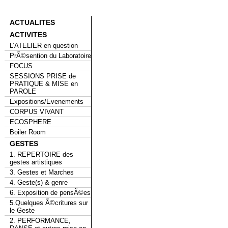
ACTUALITES
ACTIVITES
L’ATELIER en question
PrÃ©sention du Laboratoire
FOCUS
SESSIONS PRISE de
PRATIQUE & MISE en
PAROLE
Expositions/Evenements
CORPUS VIVANT
ECOSPHERE
Boiler Room
GESTES
1. REPERTOIRE des
gestes artistiques
3. Gestes et Marches
4. Geste(s) & genre
6. Exposition de pensÃ©es
5.Quelques Ã©critures sur
le Geste
2. PERFORMANCE,