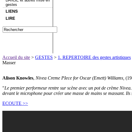
DANSE et autres mise en
gestes
LIENS
LIRE
Accueil du site
>
GESTES
>
1. REPERTOIRE des gestes artistiques
Masser
Alison Knowles
,
Nivea Creme PIece for Oscar (Emett) Williams,
(19
"
Le premier performeur rentre sur scène avec un pot de crème Nivea. i
devant le microphone pour créer une masse de mains se massant. Ils s’
ECOUTE >>