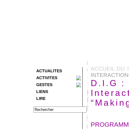
ACCUEIL DU 
ACTUALITES
INTERACTIONN
ACTIVITES
D.I.G 
GESTES
Interac
LIENS
LIRE
“Makin
PROGRAMM