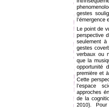
intrinséque
phenomenolog
gestes soulig
l’émergence et
Le point de v
perspective d
seulement à 
gestes co­ve
verbaux ou n
que la musiqu
opportunité 
première et 
Cette perspec
l’espace sc
approches éna
de la cognit
2010). Pour 