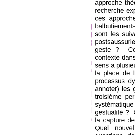
approche thé
recherche exp
ces approche
balbutiement
sont les suiv
post­saussur
geste ? ­ C
contexte dans
sens à plusie
la place de l
processus dyn
annoter) les
troisième pe
systématique
gestualité ? 
la capture de
Quel nouvel