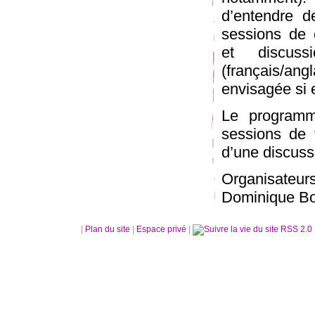
d’entendre d
sessions de 
et discuss
(français/ang
envisagée si el
Le programm
sessions de 
d’une discuss
Organisate
Dominique Bo
|
Plan du site
|
Espace privé
|
RSS 2.0