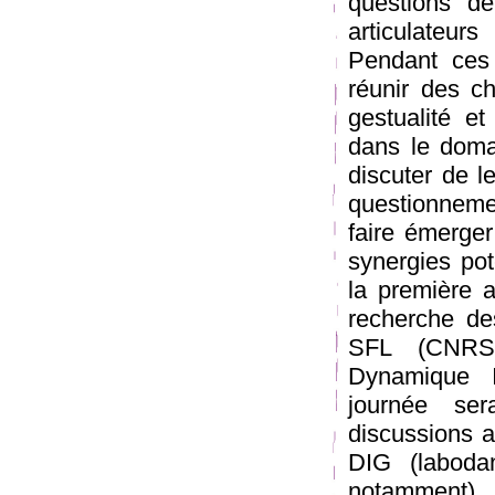
questions de 
articulateur
Pendant ces 
réunir des ch
gestualité e
dans le domai
discuter de l
questionnemen
faire émerger
synergies pot
la première a
recherche de
SFL (CNRS-
Dynamique I
journée se
discussions 
DIG (labodan
notamment).