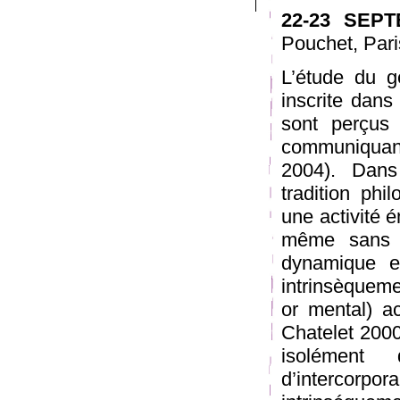
22-23 SEPT
Pouchet, Par
L’étude du ge
inscrite dans
sont perçus 
communiquan
2004). Dans
tradition ph
une activité é
même sans pré
dynamique e
intrinsèqueme
or mental) a
Chatelet 2000
isolément d
d’intercorp