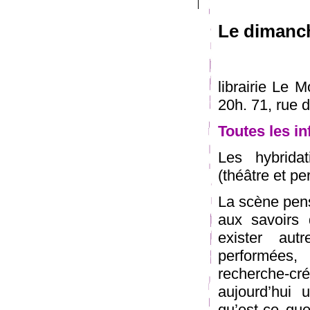
Le dimanch
librairie Le 
20h. 71, rue 
Toutes les in
Les hybridat
(théâtre et p
La scène pens
aux savoirs 
exister aut
performées
recherche-créa
aujourd’hui 
qu’est-ce qu