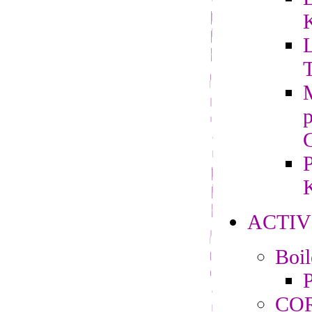
L
M
P
K
ACTIV
Boi
P
CO