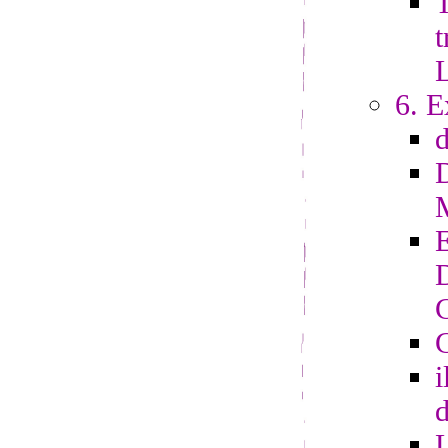
T
t
6. E
G
i
d
L