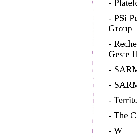
- Plate
- PSi 
Group
- Reche
Geste H
- SARM
- SAR
- Territ
- The 
- W