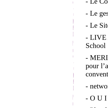
- Le C
- Le ge
- Le S
- LIVE 
School 
- MERI
pour l’
convent
- netw
- O U I