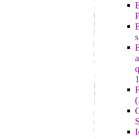
E
s
E
a
q
F
G