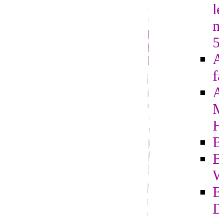
l
A
f
B
B