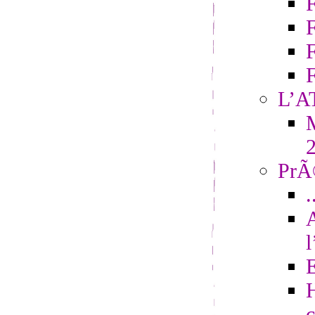
F
L’A
M
PrÃ©
.
H
c