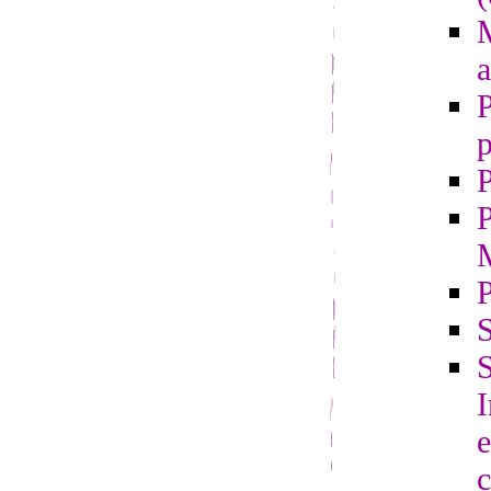
M
a
P
p
P
P
S
S
e
c