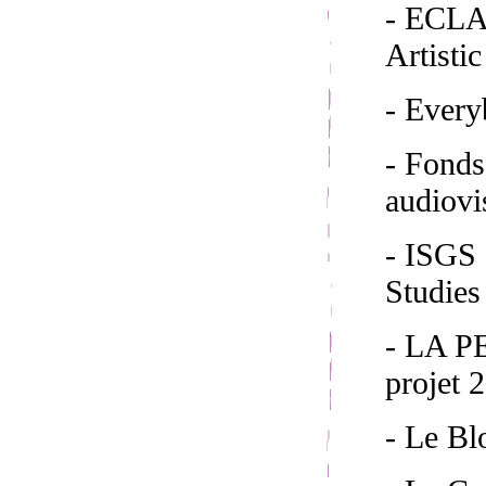
- ECLAP
Artisti
- Ever
- Fond
audiovi
- ISGS 
Studies
- LA 
projet 
- Le Bl