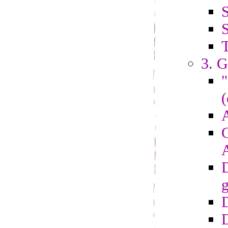
S
S
3. G
"
(
A