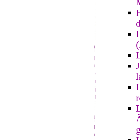
d
I
J
l
L
r
L
Ã
g