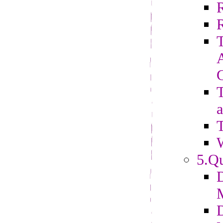
R
T
a
T
5.Qu
D