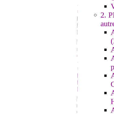
V
2. 
autr
A
A
p
A