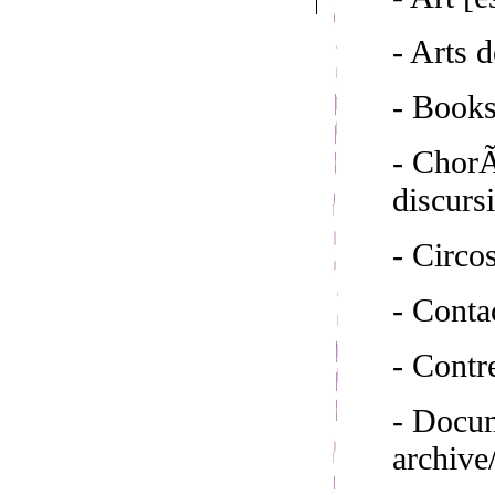
- Arts d
- Book
- ChorÃ
discurs
- Circo
- Conta
- Cont
- Docum
archive