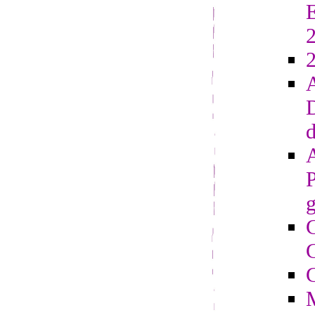
E
2
D
d
g