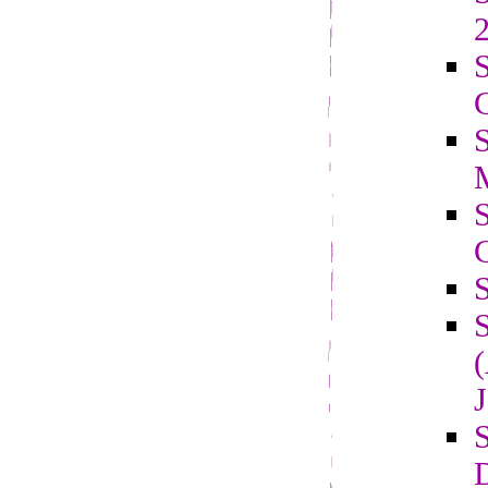
2
S
C
J