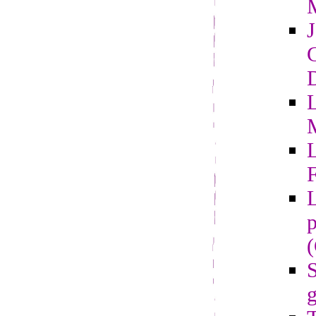
G
D
L
F
L
p
S
g