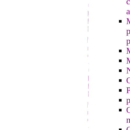
c
a
p
p
O
P
p
Q
m
Q