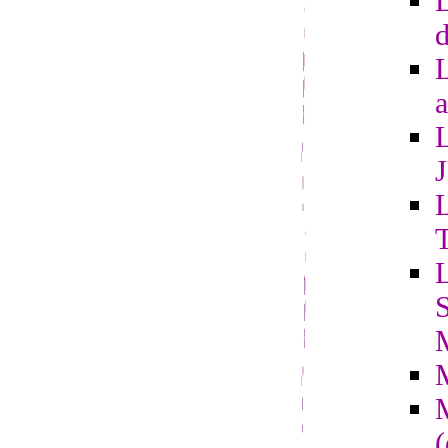
L
d
a
L
L
S
(