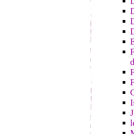
D
D
E
F
d
F
I
l