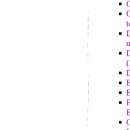
C
C
t
D
u
D
D