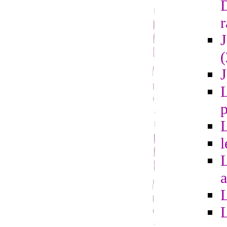
r
L
l
a
L