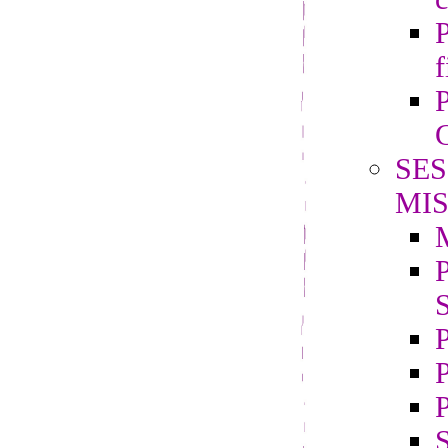
P
f
P
G
SES
MIS
P
S