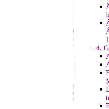
Â
l
4. G
D
t