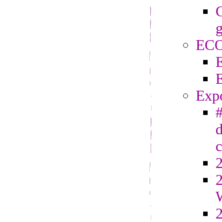
C
g
EC
Exp
#
d
2