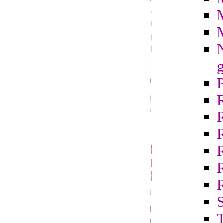
N
g
R
S
T