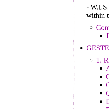
- W.I.
within 
Comp
J
GESTE
1. R
C