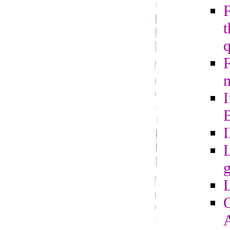
t
m
I
B
L
g
Q
A