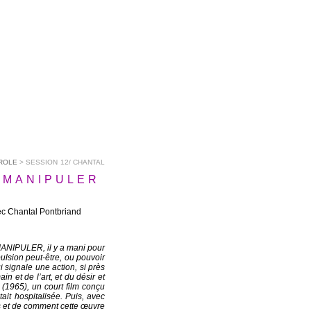
AROLE
> SESSION 12/ CHANTAL
 / MANIPULER
ec Chantal Pontbriand
 MANIPULER, il y a
mani
pour
ulsion peut-être, ou pouvoir
i signale une action, si près
 et de l’art, et du désir et
(1965), un court film conçu
ait hospitalisée. Puis, avec
s
et de comment cette œuvre