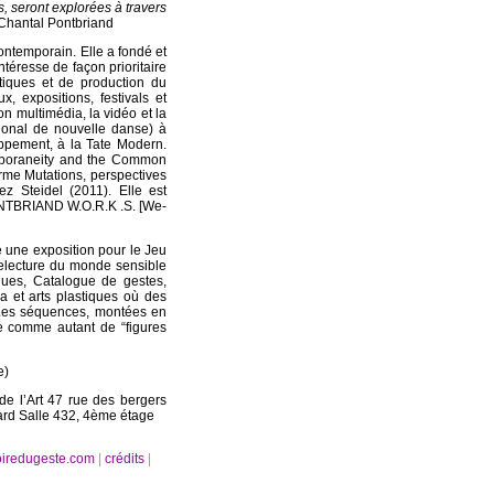
s, seront explorées à travers
Chantal Pontbriand
contemporain. Elle a fondé et
éresse de façon prioritaire
stiques et de production du
, expositions, festivals et
on multimédia, la vidéo et la
tional de nouvelle danse) à
ppement, à la Tate Modern.
temporaneity and the Common
rme Mutations, perspectives
z Steidel (2011). Elle est
PONTBRIAND W.O.R.K .S. [We-
re une exposition pour le Jeu
relecture du monde sensible
ques, Catalogue de gestes,
 et arts plastiques où des
 Les séquences, montées en
e comme autant de “figures
e)
de l’Art 47 rue des bergers
lard Salle 432, 4ème étage
oiredugeste.com
|
crédits
|