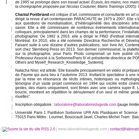
de 1995 se prolonge dans son travail actuel. Et puis, les mains, nos main
la chorégraphie proposée par Nicolas Couturier,
Mains Trainings
(2005).
Chantal Pontbriand
est critique d’art, commissaire et consultante en art 
dirigé la revue d’art contemporain PARACHUTE de 1975 à 2007. Elle s’int
aux questions de mondialisation, d’hétérogénéité des disciplines arti
savoir. Elle a été commissaire de nombreux événements internationaux
colloques, principalement dans les champs de la performance, l’installati
photographie. De 1982 à 2003, elle a dirigé le FIND (Festival interna
Montréal. En 2010, elle a été nommée Directrice Recherche et Dévelo
Faisant suite à une dizaine d’autres publications, son livre Art, Con
sort chez Sternberg Press en 2013. Son dernier commissariat, la platefo
sur la photographie, pour Paris Photo comprenait un livre publié che
Professeur Associé à la Sorbonne/Paris IV et présidente-directrice de 
Others and Myself_Research_Knowledge_Systems].
Natacha Nisic est artiste. Elle travaille principalement en vidéo et prépa
de Paume qui aura lieu à l’automne 2013. Invitant le spectateur à une 
par la mise en résonance de récits intimes, historiques ou mythologi
témoigne d’un vaste projet commencé en 1994 qui oscille entre cinéma
gestes, des mains uniquement, sont filmés avec une caméra super-8.
boucle, montrent en répétition le déroulement d’un seul et même gest
muettes”.
Inscription obligatoire :
laboratoire@laboratoiredugeste.com
(jauge limité
Université Paris 1 Panthéon Sorbonne UFR Arts Plastiques et Science 
75015 Paris Métro : Lourmel, Boucicault Javel, Charles Michel Tram : Ba
é
|
RSS 2.0
| www.laboratoiredugeste.com |
contact@laborat