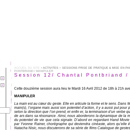
ACCUEIL DU SITE
>
ACTIVITES
>
SESSIONS PRISE DE PRATIQUE & MISE EN P
PONTBRIAND / MANIPULER
Session 12/ Chantal Pontbriand
Cette douzième session aura lieu le Mardi 16 Avril 2012 de 18h à 21h av
MANIPULER
La main est au cœur du geste. Elle en articule la forme et le sens. Dans
main(s), l’organe mais aussi son potentiel d’action, il y a aussi
pul
pour p
selon la direction que l’on prend, et enfin
er
, la terminaison d’un verbe qu
de ars dans sa résonance. Ainsi, nous aborderons la dynamique de la main
du potentiel de vie que cela signale. D’abord en regardant
Hand Movie
par Yvonne Rainer, chorégraphe qui deviendra cinéaste, alors qu’elle ét
Natacha Nisic, nous discuterons de sa série de films
Catalogue de geste