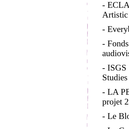
- ECLAP
Artisti
- Ever
- Fond
audiovi
- ISGS 
Studies
- LA 
projet 
- Le Bl