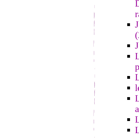
r
L
l
a
L