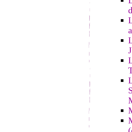
L
d
a
L
L
S
(