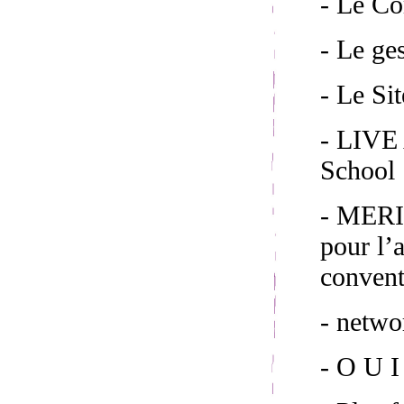
- Le C
- Le ge
- Le S
- LIVE 
School 
- MERI
pour l’
convent
- netw
- O U I