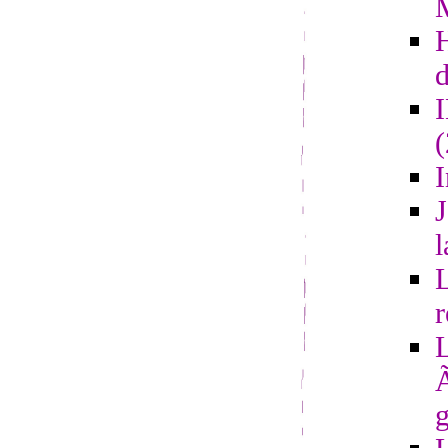
d
I
J
l
L
r
L
Ã
g