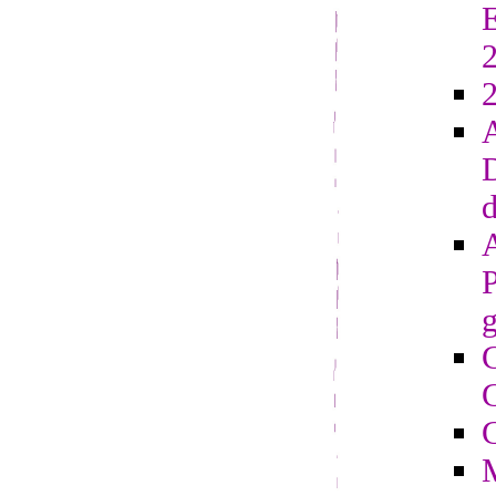
E
2
D
d
g