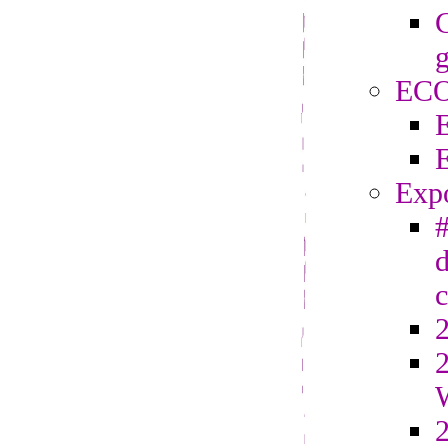
C
g
EC
Exp
#
d
2