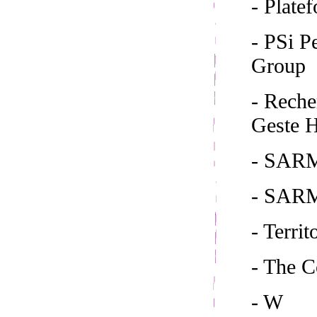
- Plate
- PSi 
Group
- Reche
Geste H
- SARM
- SAR
- Territ
- The 
- W