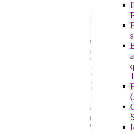
E
s
E
a
q
F
G