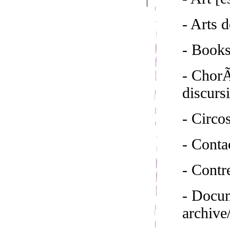
- Arts d
- Book
- ChorÃ
discurs
- Circo
- Conta
- Cont
- Docum
archive