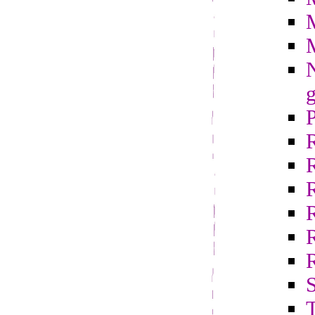
N
g
R
S
T