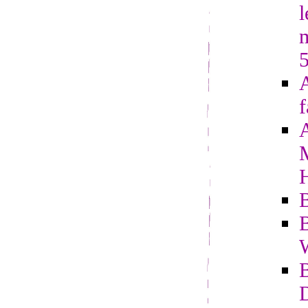
l
A
f
B
B