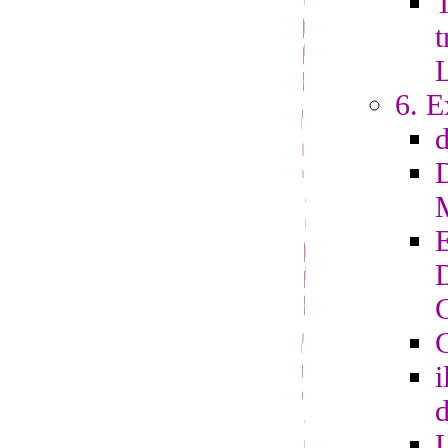
T
t
6. E
G
i
d
L