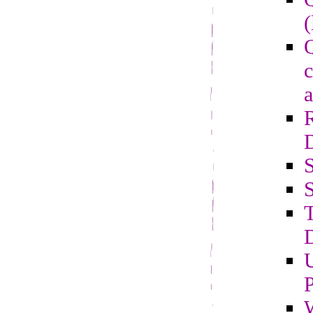
(
Q
c
a
S