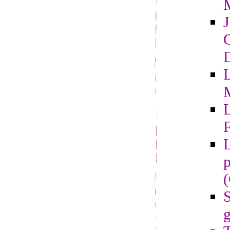
G
D
L
F
L
p
S
g