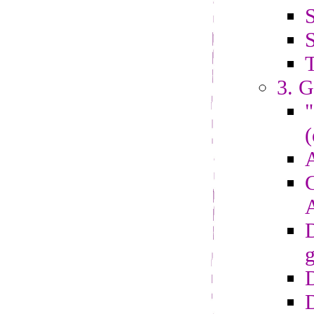
S
S
3. G
"
(
A