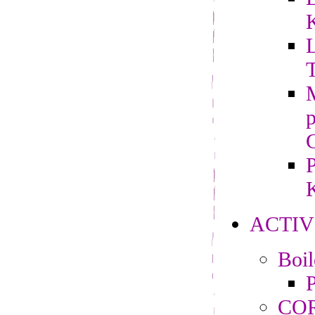
L
M
P
K
ACTIV
Boi
P
CO