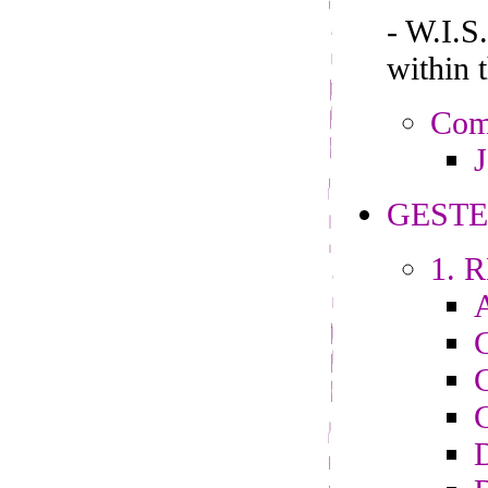
- W.I.
within 
Comp
J
GESTE
1. R
C