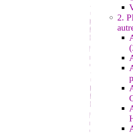
V
2. 
autr
A
A
p
A