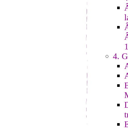
Â
l
4. G
D
t