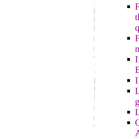
t
m
I
B
L
g
Q
A