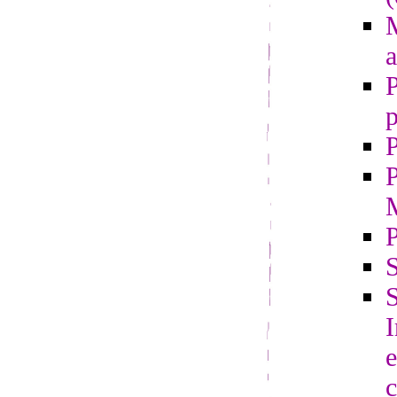
M
a
P
p
P
P
S
S
e
c