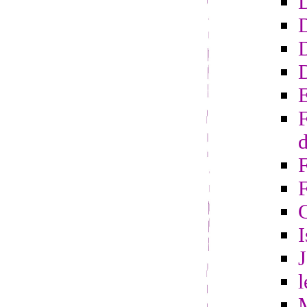
D
D
E
F
d
F
I
l