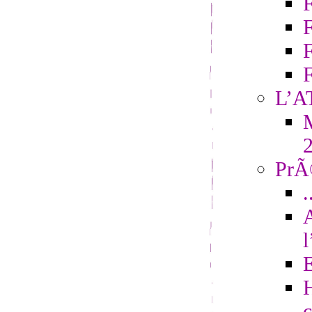
F
L’A
M
PrÃ©
.
H
c