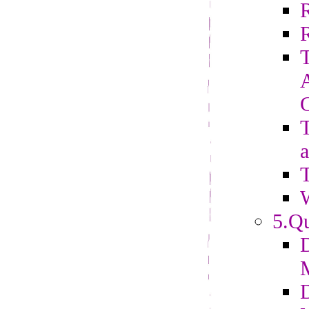
R
T
a
T
5.Qu
D