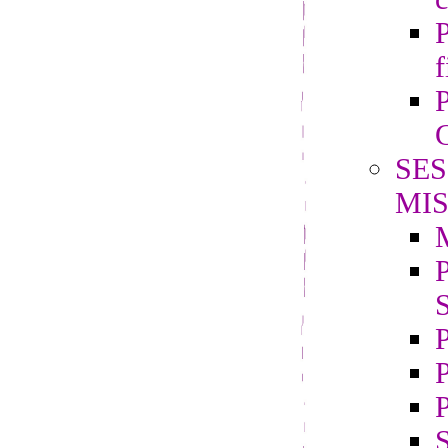
P
f
P
G
SES
MIS
P
S