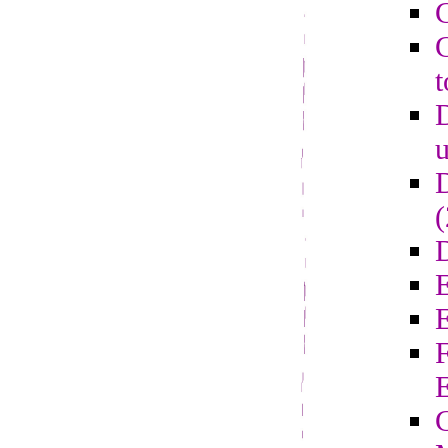
C
C
t
D
u
D
D