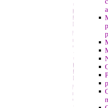
c
a
p
p
O
P
p
Q
m
Q