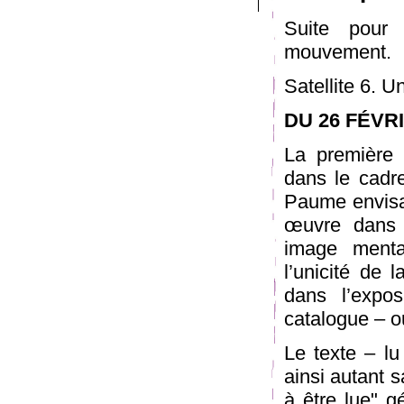
Suite pour e
mouvement.
Satellite 6. 
DU 26 FÉVRI
La première 
dans le cadr
Paume envisag
œuvre dans s
image mental
l’unicité de 
dans l’expos
catalogue – o
Le texte – lu
ainsi autant 
à être lue" gé