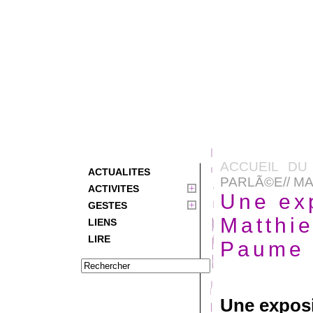
ACCUEIL DU
ACTUALITES
PARLÃ©E// M
ACTIVITES
Une exp
GESTES
Matthi
LIENS
LIRE
Paume
Une exposi