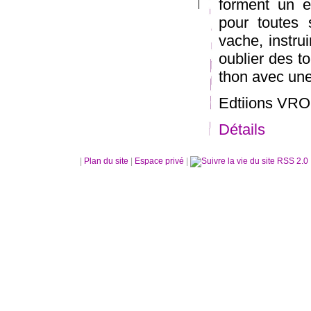
forment un e
pour toutes 
vache, instru
oublier des t
thon avec un
Edtiions V
Détails
|
Plan du site
|
Espace privé
|
RSS 2.0