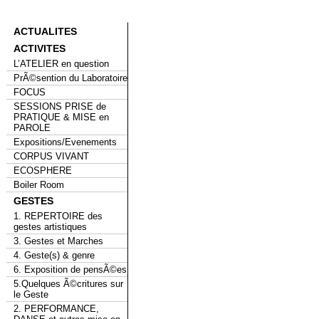
ACTUALITES
ACTIVITES
L’ATELIER en question
PrÃ©sention du Laboratoire
FOCUS
SESSIONS PRISE de
PRATIQUE & MISE en
PAROLE
Expositions/Evenements
CORPUS VIVANT
ECOSPHERE
Boiler Room
GESTES
1. REPERTOIRE des
gestes artistiques
3. Gestes et Marches
4. Geste(s) & genre
6. Exposition de pensÃ©es
5.Quelques Ã©critures sur
le Geste
2. PERFORMANCE,