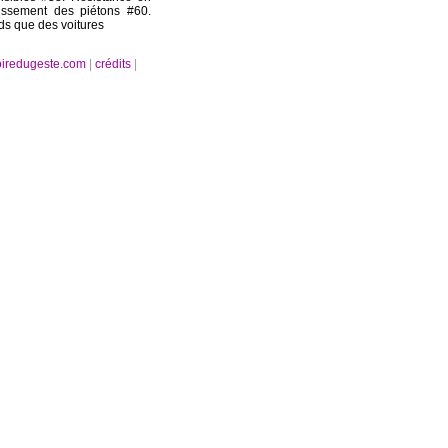
issement des piétons #60.
nds que des voitures
oiredugeste.com
|
crédits
|