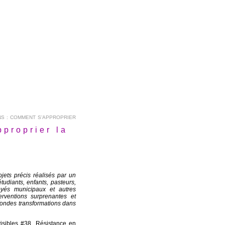
NS : COMMENT S’APPROPRIER
pproprier la
jets précis réalisés par un
étudiants, enfants, pasteurs,
loyés municipaux et autres
rventions surprenantes et
fondes transformations dans
isibles #38. Résistance en