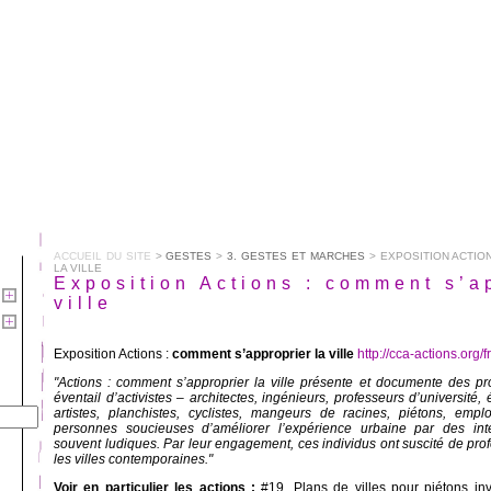
ACCUEIL DU SITE
>
GESTES
>
3. GESTES ET MARCHES
> EXPOSITION ACTIO
LA VILLE
Exposition Actions : comment s’a
ville
Exposition Actions :
comment s’approprier la ville
http://cca-actions.org/fr
"Actions : comment s’approprier la ville présente et documente des pro
éventail d’activistes – architectes, ingénieurs, professeurs d’université, 
artistes, planchistes, cyclistes, mangeurs de racines, piétons, emp
personnes soucieuses d’améliorer l’expérience urbaine par des inte
souvent ludiques. Par leur engagement, ces individus ont suscité de pro
les villes contemporaines."
Voir en particulier les actions :
#19. Plans de villes pour piétons inv