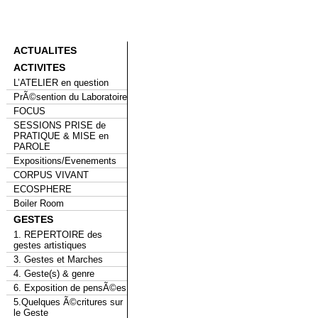
ACTUALITES
ACTIVITES
L’ATELIER en question
PrÃ©sention du Laboratoire
FOCUS
SESSIONS PRISE de
PRATIQUE & MISE en
PAROLE
Expositions/Evenements
CORPUS VIVANT
ECOSPHERE
Boiler Room
GESTES
1. REPERTOIRE des
gestes artistiques
3. Gestes et Marches
4. Geste(s) & genre
6. Exposition de pensÃ©es
5.Quelques Ã©critures sur
le Geste