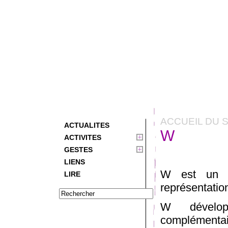
ACCUEIL DU S
ACTUALITES
W
ACTIVITES
GESTES
LIENS
W est un co
LIRE
représentatio
W dévelop
complémentai