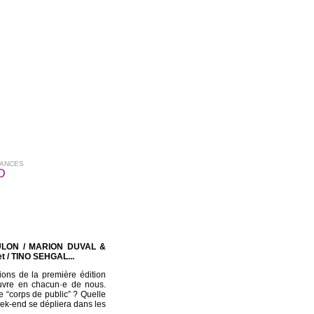
MANCES
D
ULON / MARION DUVAL &
t / TINO SEHGAL...
ions de la première édition
uvre en chacun·e de nous.
 “corps de public” ? Quelle
eek-end se dépliera dans les