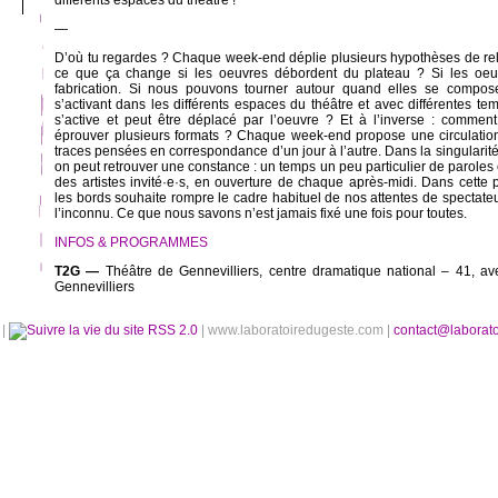
différents espaces du théâtre !
—
D’où tu regardes ? Chaque week-end déplie plusieurs hypothèses de rel
ce que ça change si les oeuvres débordent du plateau ? Si les oeu
fabrication. Si nous pouvons tourner autour quand elles se compo
s’activant dans les différents espaces du théâtre et avec différentes t
s’active et peut être déplacé par l’oeuvre ? Et à l’inverse : commen
éprouver plusieurs formats ? Chaque week-end propose une circulation
traces pensées en correspondance d’un jour à l’autre. Dans la singulari
on peut retrouver une constance : un temps un peu particulier de paroles
des artistes invité·e·s, en ouverture de chaque après-midi. Dans cette p
les bords souhaite rompre le cadre habituel de nos attentes de spectateur
l’inconnu. Ce que nous savons n’est jamais fixé une fois pour toutes.
INFOS & PROGRAMMES
T2G —
Théâtre de Gennevilliers, centre dramatique national – 41, a
Gennevilliers
é
|
RSS 2.0
| www.laboratoiredugeste.com |
contact@laborat