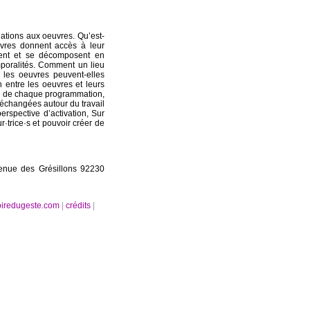
ations aux oeuvres. Qu’est-
vres donnent accès à leur
sent et se décomposent en
emporalités. Comment un lieu
t les oeuvres peuvent-elles
 entre les oeuvres et leurs
té de chaque programmation,
 échangées autour du travail
erspective d’activation, Sur
·trice·s et pouvoir créer de
venue des Grésillons 92230
oiredugeste.com
|
crédits
|