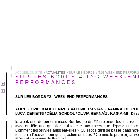
ACCUEIL DU SITE
>
ACTUALITES
> SUR LES BORDS # T2G WEEK-END PERFOR
SUR LES BORDS # T2G WEEK-EN
PERFORMANCES
SUR LES BORDS #2 - WEEK-END PERFORMANCES
ALICE / ÉRIC BAUDELAIRE / VALÉRIE CASTAN / PAMINA DE CO
LUCA DEPIETRI / CÉLIA GONDOL / OLIVIA HERNAÏZ / KA(RA)MI - Dj se
le week-end de performances Sur les bords #2 prolonge les interrogat
avec en tête une question qui touche aux traces que dépose une œ
Comment les œuvres agissent-elles ? Qu’est-ce qu’il se passe dans notre
relation à l’oeuvre pour quelle action en nous ? Comme le premier, ce w