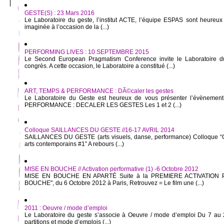
GESTE(S) : 23 Mars 2016
Le Laboratoire du geste, l’institut ACTE, l’équipe ESPAS sont heureux 
imaginée à l’occasion de la (...)
PERFORMING LIVES : 10 SEPTEMBRE 2015
Le Second European Pragmatism Conference invite le Laboratoire d
congrès. A cette occasion, le Laboratoire a constitué (...)
ART, TEMPS & PERFORMANCE : DÃ©caler les gestes
Le Laboratoire du Geste est heureux de vous présenter l’évèneme
PERFORMANCE : DECALER LES GESTES Les 1 et 2 (...)
Colloque SAILLANCES DU GESTE //16-17 AVRIL 2014
SAILLANCES DU GESTE (arts visuels, danse, performance) Colloque “Ge
arts contemporains #1” A rebours (...)
MISE EN BOUCHE // Activation performative (1) -6 Octobre 2012
MISE EN BOUCHE EN APARTÉ Suite à la PREMIERE ACTIVATION
BOUCHE", du 6 Octobre 2012 à Paris, Retrouvez = Le film une (...)
2011 : Oeuvre / mode d’emploi
Le Laboratoire du geste s’associe à Oeuvre / mode d’emploi Du 7 au 
partitions et mode d’emplois (...)