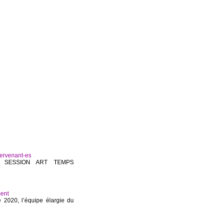
ervenant-es
OQUE SESSION ART TEMPS
ment
 2020, l’équipe élargie du