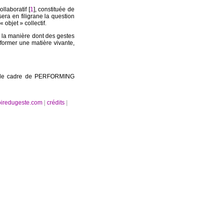
llaboratif [
1
], constituée de
sera en filigrane la question
objet » collectif.
le la manière dont des gestes
r former une matière vivante,
ns le cadre de PERFORMING
oiredugeste.com
|
crédits
|