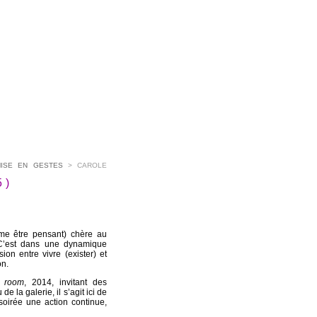
MISE EN GESTES
> CAROLE
5)
omme être pensant) chère au
 C’est dans une dynamique
on entre vivre (exister) et
on.
g room
, 2014, invitant des
 la galerie, il s’agit ici de
soirée une action continue,