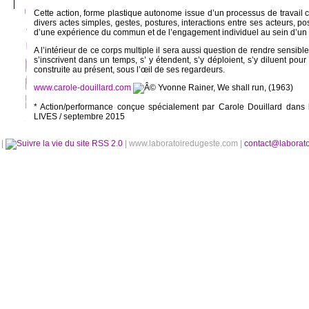
Cette action, forme plastique autonome issue d’un processus de travail co
divers actes simples, gestes, postures, interactions entre ses acteurs, po
d’une expérience du commun et de l’engagement individuel au sein d’un « 
A l’intérieur de ce corps multiple il sera aussi question de rendre sensib
s’inscrivent dans un temps, s’ y étendent, s’y déploient, s’y diluent pou
construite au présent, sous l’œil de ses regardeurs.
www.carole-douillard.com
* Action/performance conçue spécialement par Carole Douillard da
LIVES / septembre 2015
é
|
RSS 2.0
| www.laboratoiredugeste.com |
contact@laborat