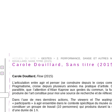
ACCUEIL DU SITE
>
GESTES
>
2. PERFORMANCE, DANSE ET AUTRES 
DOUILLARD, SANS TITRE (2015)
Carole Douillard, Sans titre (201
Carole Douillard
,
Flow
(2015)
L’articulation entre agir et penser (se construire depuis le corps c
Pragmatisme, croise depuis plusieurs années ma pratique d’artiste.
parallèle, que l’attention d’Allan Kaprow aux gestes du commun, la fusi
produire de l’art constitue pour moi une source de recherche et de réflexi
Dans l’axe de mes dernières actions,
The viewers
et
The waitin
« participants » à agir ensemble dans le contexte spécifique du musée ou de
constituer un groupe de travail (10 personnes) qui produira durant la 
d’une durée de 1 h.