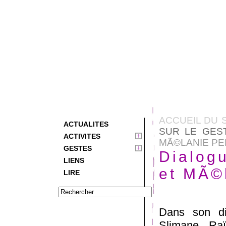
ACCUEIL DU 
ACTUALITES
SUR LE GES
ACTIVITES
MÃ©LANIE PE
GESTES
Dialog
LIENS
et MÃ©l
LIRE
Dans son di
Slimane Raï