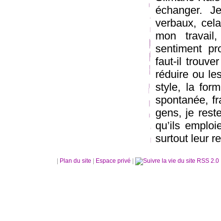
échanger. J
verbaux, cel
mon travail
sentiment pro
faut-il trouve
réduire ou le
style, la for
spontanée, fr
gens, je reste
qu’ils emploi
surtout leur r
|
Plan du site
|
Espace privé
|
RSS 2.0