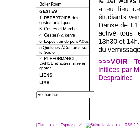
le 1er worksh
Boiler Room
a eu lieu ce
GESTES
étudiants ven
1. REPERTOIRE des
gestes artistiques
Danse de L1 
3. Gestes et Marches
activé tous l
4. Geste(s) & genre
13h30 et 14h.
6. Exposition de pensÃ©es
5.Quelques Ã©critures sur
du vernissage
le Geste
2. PERFORMANCE,
>>>VOIR To
DANSE et autres mise en
gestes
initiées par M
LIENS
Desprairies
LIRE
|
Plan du site
|
Espace privé
|
RSS 2.0