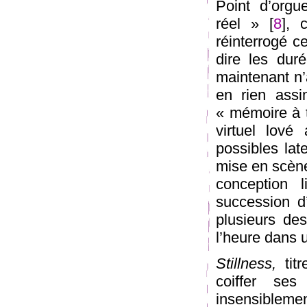
Point d’orgu
réel » [
8
], 
réinterrogé c
dire les duré
maintenant n’
en rien assim
« mémoire à t
virtuel lov
possibles lat
mise en scène
conception 
succession d
plusieurs de
l’heure dans 
Stillness,
titr
coiffer se
insensibleme