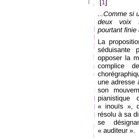
[
1
]
...Comme si u
deux voix f
pourtant finie
La propositi
séduisante
opposer la m
complice d
chorégraphiqu
une adresse à
son mouveme
pianistique 
« inouïs », d
résolu à sa di
se désignan
« auditeur ».