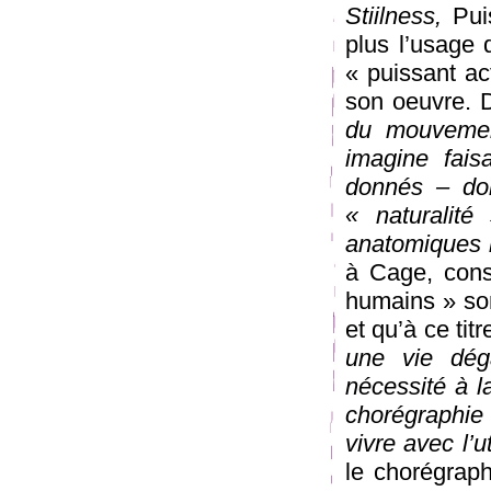
Stiilness,
Puis
plus l’usage
« puissant ac
son oeuvre.
du mouvemen
imagine fai
donnés – don
« naturalit
anatomiques r
à Cage, cons
humains » son
et qu’à ce titr
une vie dég
nécessité à l
chorégraphie 
vivre avec l’uti
le chorégraph