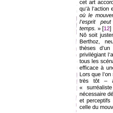
cet art accor
qu’à l’action
où le mouvem
l’esprit peu
temps.
» [
12
]
Nô soit juste
Berthoz, neu
thèses d’un 
privilégiant l
tous les scén
efficace à un
Lors que l’on
très tôt –
« surréalist
nécessaire dé
et perceptifs
celle du mou