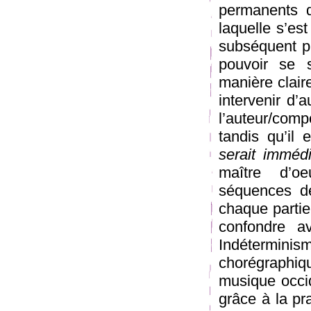
permanents d
laquelle s’es
subséquent pa
pouvoir se 
manière claire
intervenir d’
l’auteur/com
tandis qu’il
serait immédi
maître d’o
séquences d
chaque partie
confondre a
Indéterminis
chorégraphiqu
musique occid
grâce à la pr