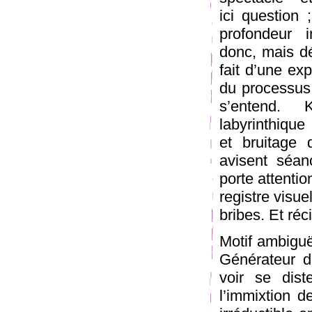
ici question 
profondeur i
donc, mais dé
fait d’une exp
du processus 
s’entend. 
labyrinthique
et bruitage 
avisent séan
porte attentio
registre visu
bribes. Et ré
Motif ambiguë
Générateur d’
voir se dist
l’immixtion d