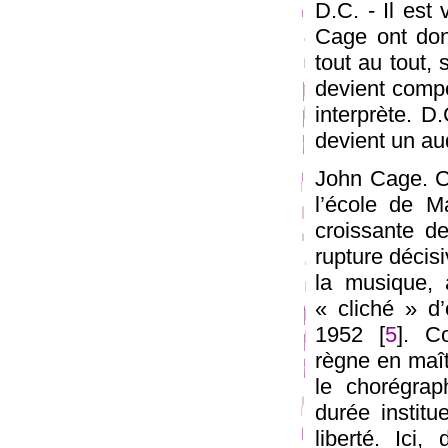
D.C. - Il est
Cage ont donn
tout au tout, 
devient compos
interprète. D
devient un aud
John Cage. Ce
l’école de M
croissante de
rupture décis
la musique, 
« cliché » d’
1952 [
5
]. C
règne en maît
le chorégrap
durée institu
liberté. Ici,