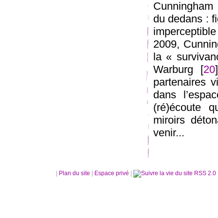
Cunningham 
du dedans : f
imperceptible
2009, Cunnin
la « surviva
Warburg [
20
partenaires v
dans l’espac
(ré)écoute 
miroirs déto
venir...
|
Plan du site
|
Espace privé
|
RSS 2.0