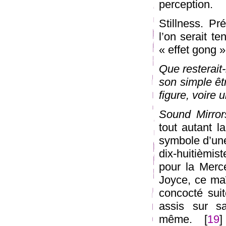
perception.
Stillness. P
l’on serait te
« effet gong 
Que resterait-
son simple êt
figure, voire 
Sound Mirror
tout autant 
symbole d’une
dix-huitièmis
pour la Mer
Joyce, ce maî
concocté suit
assis sur s
même. [
19
]