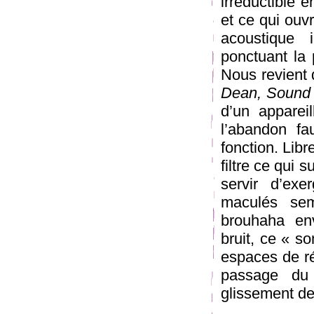
irréductible 
et ce qui ouv
acoustique i
ponctuant la 
Nous revient 
Dean, Sound 
d’un appareil
l’abandon fa
fonction. Libr
filtre ce qui s
servir d’exe
maculés sem
brouhaha en
bruit, ce « so
espaces de ré
passage du
glissement des