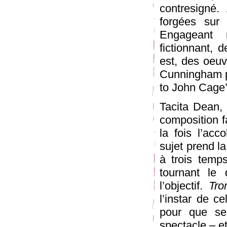
contresigné.
forgées sur 
Engageant r
fictionnant, d
est, des oeuv
Cunningham p
to John Cage’s
Tacita Dean, 
composition f
la fois l’ac
sujet prend la
à trois temp
tournant le 
l’objectif.
Tro
l’instar de 
pour que se 
spectacle – et