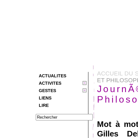
ACCUEIL DU 
ACTUALITES
ET PHILOSOP
ACTIVITES
JournÃ
GESTES
Philoso
LIENS
LIRE
Mot à mot
Gilles De