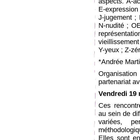
aspects. A-ac
E-expression ;
J-jugement ; 
N-nudité ; OE
représentatio
vieillissement
Y-yeux ; Z-zér
*Andrée Mart
Organisation
partenariat av
Vendredi 19 
Ces rencontr
au sein de dif
variées, pe
méthodologiq
Elles sont e