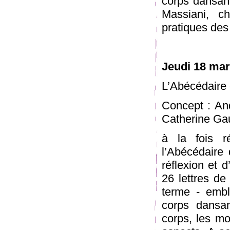
corps dansant
Massiani, c
pratiques de
Jeudi 18 mar
L’Abécédaire 
Concept : And
Catherine Gau
à la fois ré
l’Abécédaire 
réflexion et d
26 lettres de
terme - emblé
corps dansan
corps, les mo