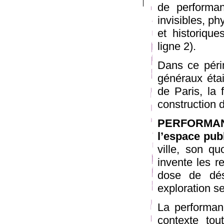
de performan
invisibles, ph
et historique
ligne 2).
Dans ce périm
généraux étai
de Paris, la 
construction 
PERFORMA
l’espace publ
ville, son qu
invente les r
dose de dés
exploration se
La performanc
contexte tou