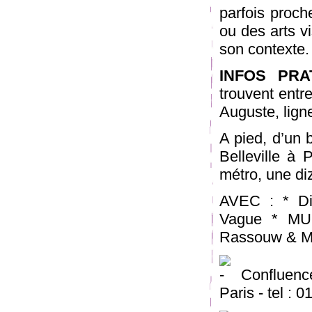
parfois proch
ou des arts vi
son contexte.
INFOS PRA
trouvent entre
Auguste, lign
A pied, d’un 
Belleville à 
métro, une diz
AVEC : * Div
Vague * MU 
Rassouw & Ma
Confluence
Paris - tel : 