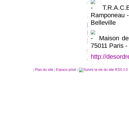
T.R.A.C.
Ramponeau - 7
Belleville
Maison des
75011 Paris -
http://desord
|
Plan du site
|
Espace privé
|
RSS 2.0