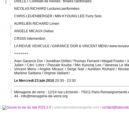
DRILLET Combats de Reines : finales cantonales
NICOLAS RICHARD Lectures performées
CHRIS LEUENBERGER / MIN KYOUNG LEE Furry Solo
AURELIEN RICHARD Limen
ANGELE MICAUX Dallas
CRSSS Intervention
LA REVUE VEHICULE / GARANCE DOR & VINCENT MENU www.revueveh
+++++++
Avec Garance Dor / Jonathan Drillet / Thomas Ferrand / Abigaïl Fowler / 
Julien / Cdrc Lchrz / Pascale Kouba / Min Kyoung Lee / Vanessa Le Ma
Vincent Menu / Angèle Micaux / Serge Nail / Aurélien Richard / Nicol
Marlène Saldana / Virginie Vaillant / …
Le Mercredi 23 juin 2010
20:30 - 23:30
Ménagerie de verre - 12/14 rue Léchevin - 75011 Paris Renseignements et
44 - info@menagerie-de-verre.org
é
|
RSS 2.0
| www.laboratoiredugeste.com |
contact@laborat