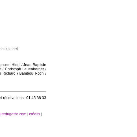
icule.net
Jassem Hindi / Jean-Baptiste
t / Christoph Leuenberger /
as Richard / Bambou Roch /
 réservations : 01 43 38 33
oiredugeste.com
|
crédits
|