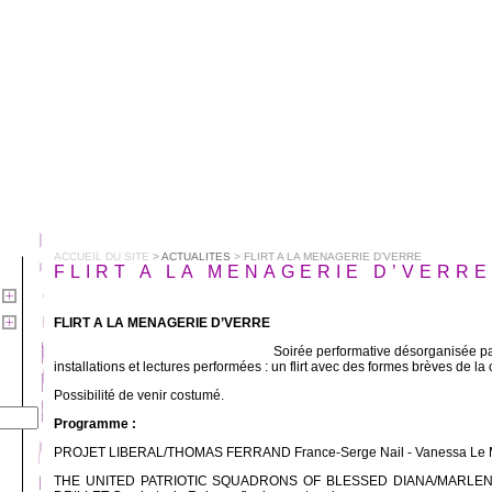
ACCUEIL DU SITE
>
ACTUALITES
> FLIRT A LA MENAGERIE D’VERRE
FLIRT A LA MENAGERIE D’VERRE
FLIRT A LA MENAGERIE D’VERRE
Soirée performative désorganisée p
installations et lectures performées : un flirt avec des formes brèves de la 
Possibilité de venir costumé.
Programme :
PROJET LIBERAL/THOMAS FERRAND France-Serge Nail - Vanessa Le M
THE UNITED PATRIOTIC SQUADRONS OF BLESSED DIANA/MARLE