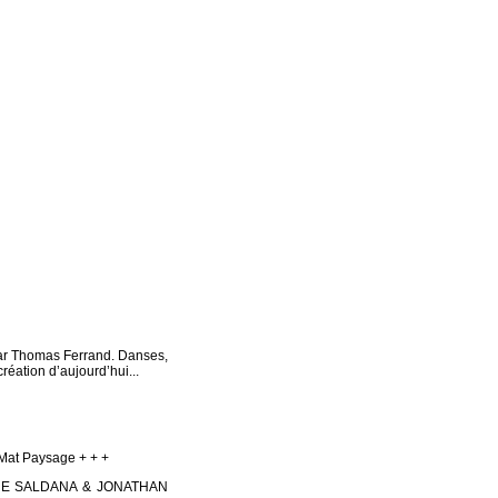
ar Thomas Ferrand. Danses,
création d’aujourd’hui...
at Paysage + + +
NE SALDANA & JONATHAN