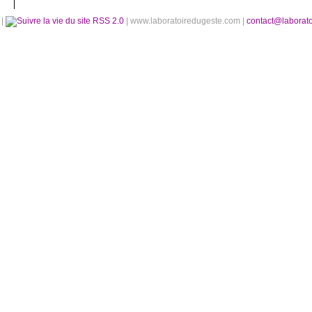
é
|
RSS 2.0
| www.laboratoiredugeste.com |
contact@laborat