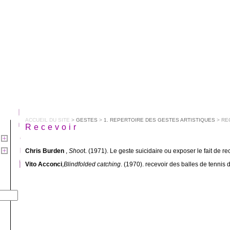
ACCUEIL DU SITE
>
GESTES
>
1. REPERTOIRE DES GESTES ARTISTIQUES
> RE
Recevoir
Chris Burden
,
Shoo
t. (1971). Le geste suicidaire ou exposer le fait de re
Vito Acconci
,
Blindfolded catching
. (1970). recevoir des balles de tennis d