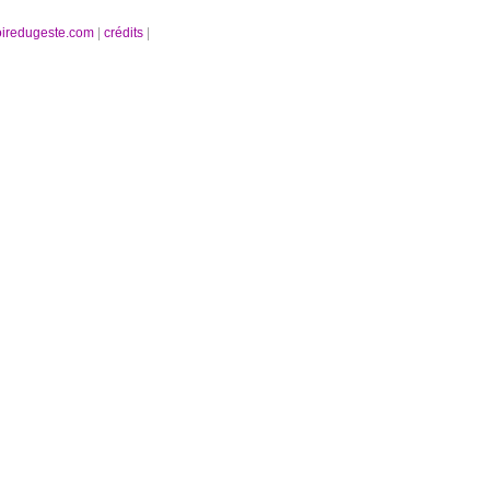
oiredugeste.com
|
crédits
|