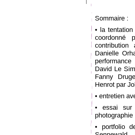
Sommaire :
• la tentatio
coordonné p
contribution
Danielle Orh
performance
David Le Simp
Fanny Drugeo
Henrot par Jo
• entretien av
• essai sur
photographie 
• portfolio 
Sennewald