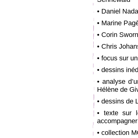
• Daniel Nada
• Marine Pagè
• Corin Swor
• Chris Joha
• focus sur u
• dessins iné
• analyse d’u
Hélène de Gi
• dessins de
• texte sur
accompagner l
• collection