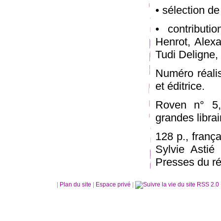
• sélection d
• contributi
Henrot, Alex
Tudi Deligne,
Numéro réalis
et éditrice.
Roven n° 5, 
grandes librai
128 p., franç
Sylvie Astié 
Presses du r
|
Plan du site
|
Espace privé
|
RSS 2.0