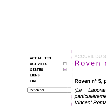
ACCUEIL DU S
ACTUALITES
Roven 
ACTIVITES
GESTES
LIENS
Roven n° 5, 
LIRE
(Le Labora
particulièrem
Vincent Rom