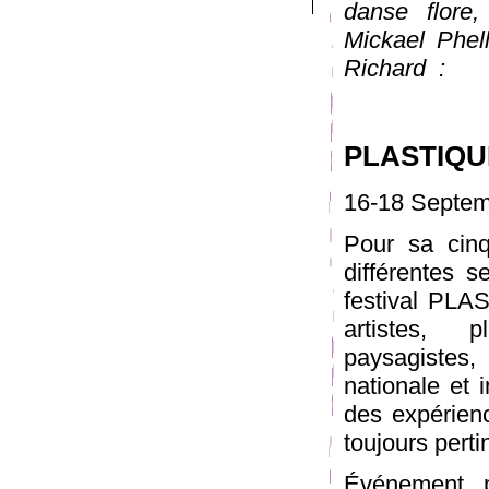
danse flore,
Mickael Phel
Richard :
PLASTIQU
16-18 Septemb
Pour sa cinq
différentes s
festival PL
artistes, p
paysagistes,
nationale et 
des expérienc
toujours perti
Événement plu