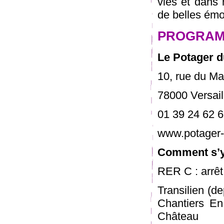
vies et dans 
de belles émo
PROGRAM
Le Potager d
10, rue du Ma
78000 Versail
01 39 24 62 
www.potager-d
Comment s’y
RER C : arrêt
Transilien (de
Chantiers En 
Château