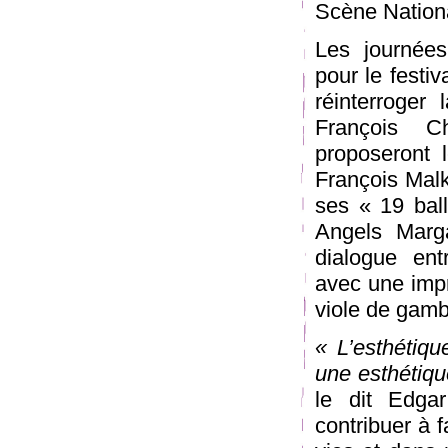
Scène Nation
Les journées
pour le festi
réinterroger
François C
proposeront 
François Malk
ses « 19 ball
Angels Marga
dialogue ent
avec une imp
viole de ga
« L’esthétiq
une esthétiqu
le dit Edgar
contribuer à 