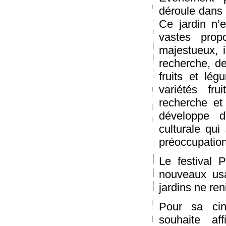
déroule dans 
Ce jardin n’
vastes prop
majestueux, i
recherche, de
fruits et lé
variétés fru
recherche et
développe 
culturale qu
préoccupation
Le festival
nouveaux usa
jardins ne ren
Pour sa cin
souhaite af