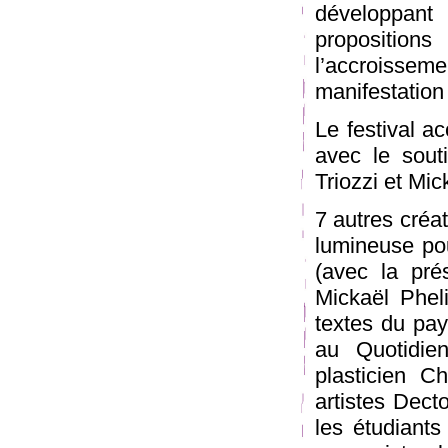
développant
propositio
l’accroiss
manifestation 
Le festival ac
avec le sout
Triozzi et Mi
7 autres créa
lumineuse po
(avec la pr
Mickaël Pheli
textes du pays
au Quotidien
plasticien Ch
artistes Dect
les étudiant