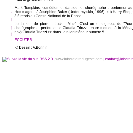
Pour la gestuelle ce soir :
Mark Tompkins, comédien et danseur et chorégraphe : performer au
Hommages : à Joséphine Baker (Under my skin, 1996) et à Harry Sheppa
été repris au Centre National de la Danse.
Le tailleur de pierre : Lucien Mazé. C’est un des gestes de "Pour
chorégraphe et performeuse Claudia Triozzi, en ce moment à la Ménage
nov) Claudia Triozzi >> dans l’atelier intérieur numéro 5.
ECOUTER
© Dessin : A.Bonnin
é
|
RSS 2.0
| www.laboratoiredugeste.com |
contact@laborat