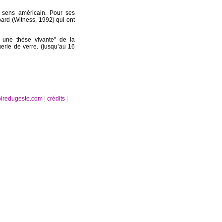
 sens américain. Pour ses
rd (Witness, 1992) qui ont
 une thèse vivante" de la
rie de verre. (jusqu’au 16
oiredugeste.com
|
crédits
|