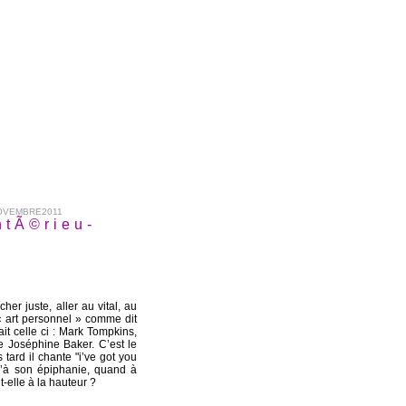
NOVEMBRE2011
ntÃ©rieu-
her juste, aller au vital, au
n « art personnel » comme dit
it celle ci : Mark Tompkins,
 Joséphine Baker. C’est le
 tard il chante "i’ve got you
qu’à son épiphanie, quand à
it-elle à la hauteur ?