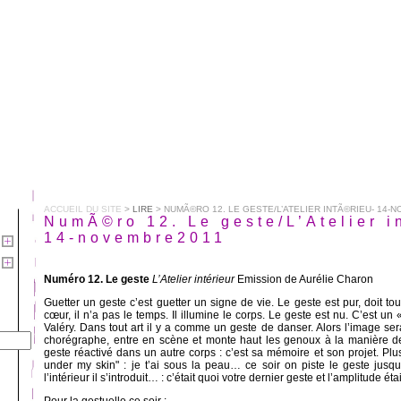
ACCUEIL DU SITE
>
LIRE
> NUMÃ©RO 12. LE GESTE/L’ATELIER INTÃ©RIEU- 14-
NumÃ©ro 12. Le geste/L’Atelier i
14-novembre2011
Numéro 12. Le geste
L’Atelier intérieur
Emission de Aurélie Charon
Guetter un geste c’est guetter un signe de vie. Le geste est pur, doit touc
cœur, il n’a pas le temps. Il illumine le corps. Le geste est nu. C’est u
Valéry. Dans tout art il y a comme un geste de danser. Alors l’image sera
chorégraphe, entre en scène et monte haut les genoux à la manière de
geste réactivé dans un autre corps : c’est sa mémoire et son projet. Plus
under my skin" : je t’ai sous la peau… ce soir on piste le geste jus
l’intérieur il s’introduit… : c’était quoi votre dernier geste et l’amplitude éta