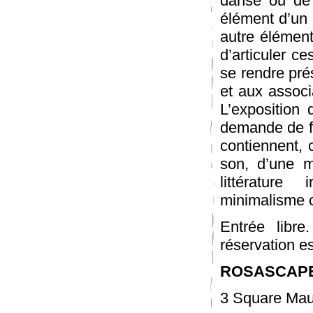
danse ou de 
élément d’un 
autre élément 
d’articuler c
se rendre prés
et aux associ
L’expositio
demande de fo
contiennent, 
son, d’une m
littérature
minimalisme 
Entrée libr
réservation e
ROSASCAP
3 Square Mau