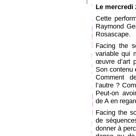
Le mercredi 
Cette perform
Raymond Gerv
Rosascape.
Facing the s
variable qui 
œuvre d’art 
Son contenu et
Comment deux
l’autre ? Co
Peut-on avoi
de A en regar
Facing the s
de séquences
donner à perce