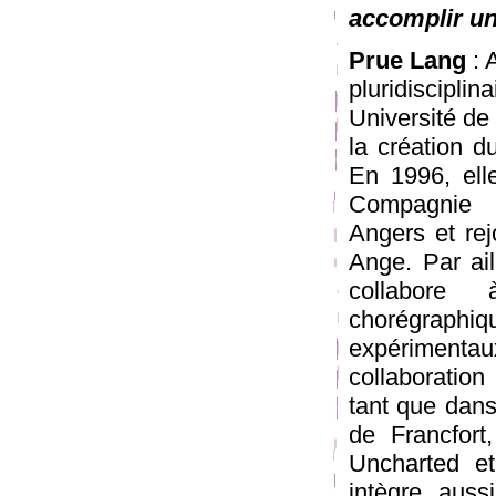
accomplir un
Prue Lang
: 
pluridiscipl
Université de
la création d
En 1996, elle
Compagnie 
Angers et rej
Ange. Par ail
collabore à
chorégraphiq
expériment
collaboration
tant que dans
de Francfort
Uncharted et
intègre aus