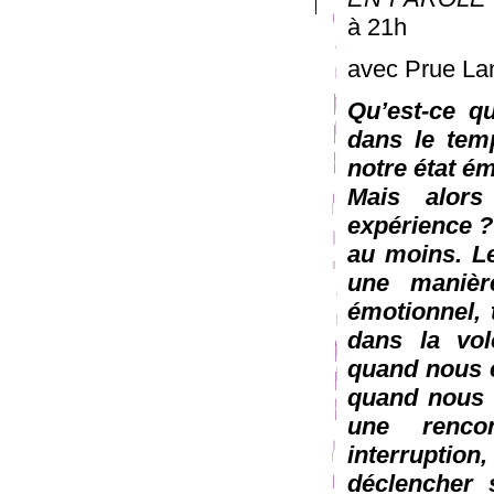
à 21h
avec Prue L
Qu’est-ce q
dans le te
notre état é
Mais alors
expérience ?
au moins. Le
une manièr
émotionnel, 
dans la volo
quand nous e
quand nous 
une renco
interruption
déclencher s