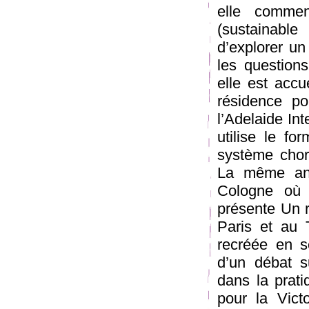
elle commen
(sustainabl
d’explorer un
les question
elle est acc
résidence po
l’Adelaide Int
utilise le f
système chor
La même anné
Cologne où 
présente Un r
Paris et au
recréée en s
d’un débat s
dans la prati
pour la Vict