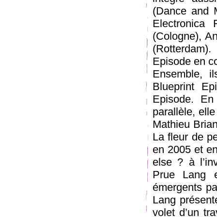
(Dance and M
Electronica 
(Cologne), A
(Rotterdam).
Episode en co
Ensemble, il
Blueprint E
Episode. En 
parallèle, ell
Mathieu Brian
La fleur de p
en 2005 et e
else ? à l’i
Prue Lang e
émergents pa
Lang présente
volet d’un tr