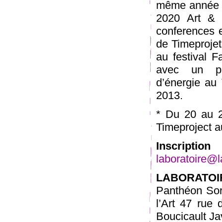
même année el
2020 Art & 
conferences et
de Timeprojet
au festival F
avec un pr
d’énergie au
2013.
* Du 20 au 
Timeproject 
Inscript
laboratoire@
LABORATO
Panthéon So
l’Art 47 rue 
Boucicault Ja