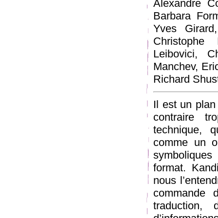
Alexandre Co
Barbara Form
Yves Girard,
Christophe 
Leibovici, 
Manchev, Eric
Richard Shust
Il est un pla
contraire tr
technique, q
comme un opé
symboliques
format. Kand
nous l’entend
commande de
traduction,