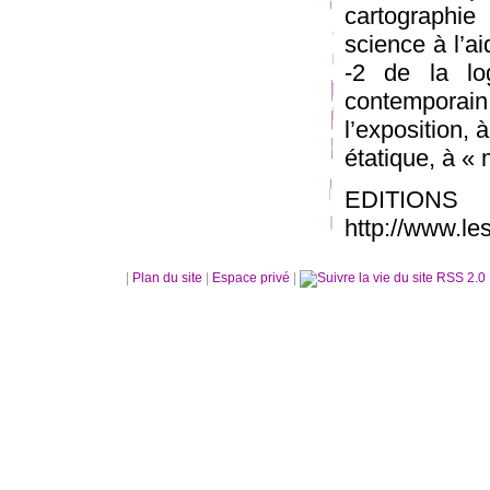
cartographie 
science à l’ai
-2 de la log
contemporai
l’exposition, à
étatique, à « 
EDITIO
http://www.l
|
Plan du site
|
Espace privé
|
RSS 2.0