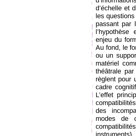
d’information
d’échelle et 
les questions
passant par l
l’hypothèse
enjeu du form
Au fond, le f
ou un suppor
matériel com
théâtrale pa
règlent pour 
cadre cognitif
L’effet princ
compatibilité
des incompati
modes de c
compatibilit
instruments)