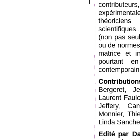
contributeur
expérimenta
théoriciens 
scientifiques.
(non pas seu
ou de normes
matrice et i
pourtant en
contemporain
Contribution
Bergeret, J
Laurent Faul
Jeffery, Ca
Monnier, Thie
Linda Sanche
Edité par Da