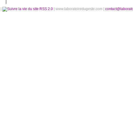
é
|
RSS 2.0
| www.laboratoiredugeste.com |
contact@laborat