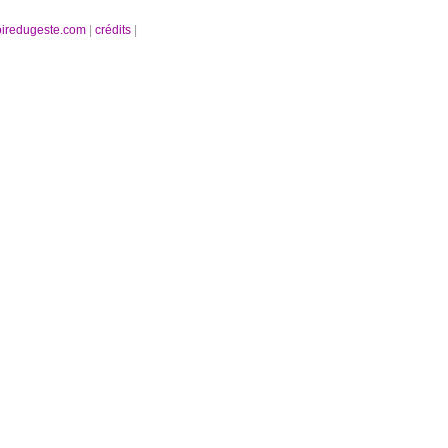
oiredugeste.com
|
crédits
|