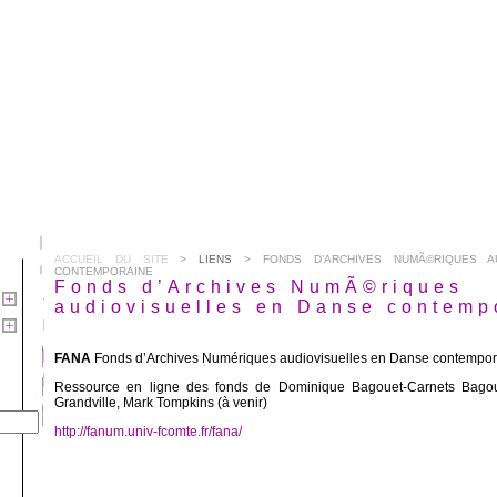
ACCUEIL DU SITE
>
LIENS
> FONDS D’ARCHIVES NUMÃ©RIQUES AU
CONTEMPORAINE
Fonds d’Archives NumÃ©riques
audiovisuelles en Danse contemp
FANA
Fonds d’Archives Numériques audiovisuelles en Danse contempo
Ressource en ligne des fonds de Dominique Bagouet-Carnets Bagouet
Grandville, Mark Tompkins (à venir)
http://fanum.univ-fcomte.fr/fana/