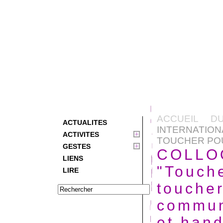
ACCUEIL D
ACTUALITES
INTERNATI
ACTIVITES
TOUCHER POUR
GESTES
COLLOQ
LIENS
"Touch
LIRE
touche
commun
et han