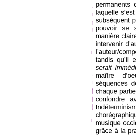
permanents d
laquelle s’es
subséquent pa
pouvoir se 
manière claire
intervenir d’
l’auteur/com
tandis qu’il
serait immédi
maître d’o
séquences d
chaque partie
confondre a
Indéterminis
chorégraphiqu
musique occid
grâce à la pr