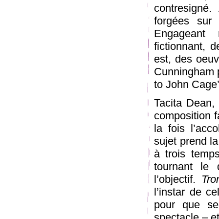
contresigné.
forgées sur 
Engageant r
fictionnant, d
est, des oeuv
Cunningham p
to John Cage’s
Tacita Dean, 
composition f
la fois l’ac
sujet prend la
à trois temp
tournant le 
l’objectif.
Tro
l’instar de 
pour que se 
spectacle – et