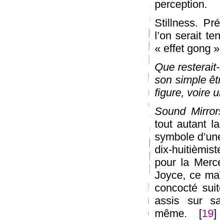
perception.
Stillness. P
l’on serait te
« effet gong 
Que resterait-
son simple êt
figure, voire 
Sound Mirror
tout autant 
symbole d’une
dix-huitièmis
pour la Mer
Joyce, ce maî
concocté suit
assis sur s
même. [
19
]