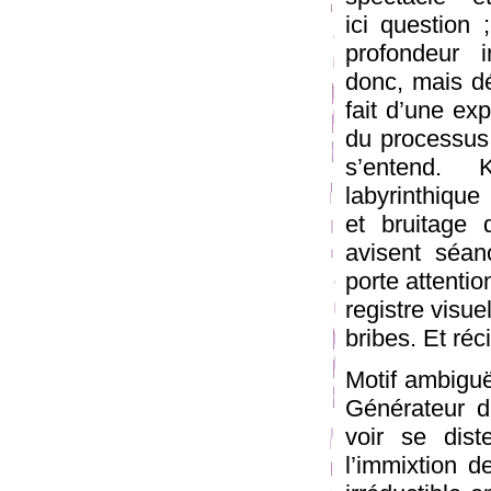
ici question 
profondeur i
donc, mais dé
fait d’une exp
du processus 
s’entend. 
labyrinthique
et bruitage 
avisent séan
porte attentio
registre visu
bribes. Et ré
Motif ambiguë
Générateur d’
voir se dist
l’immixtion d