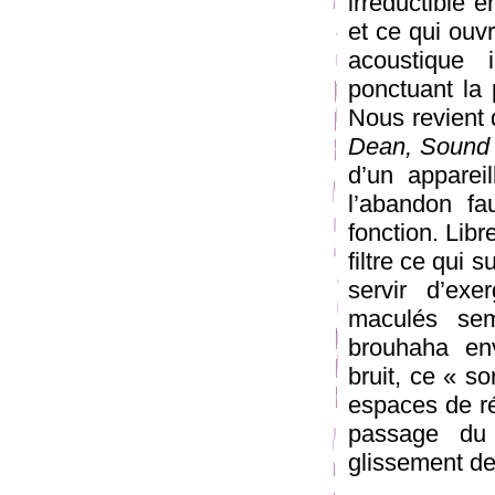
irréductible 
et ce qui ouv
acoustique i
ponctuant la 
Nous revient 
Dean, Sound 
d’un appareil
l’abandon fa
fonction. Libr
filtre ce qui s
servir d’exe
maculés sem
brouhaha en
bruit, ce « so
espaces de ré
passage du
glissement des