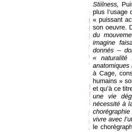
Stiilness,
Puis
plus l’usage
« puissant ac
son oeuvre.
du mouvemen
imagine fai
donnés – don
« naturalit
anatomiques r
à Cage, cons
humains » son
et qu’à ce titr
une vie dég
nécessité à l
chorégraphie 
vivre avec l’uti
le chorégraph