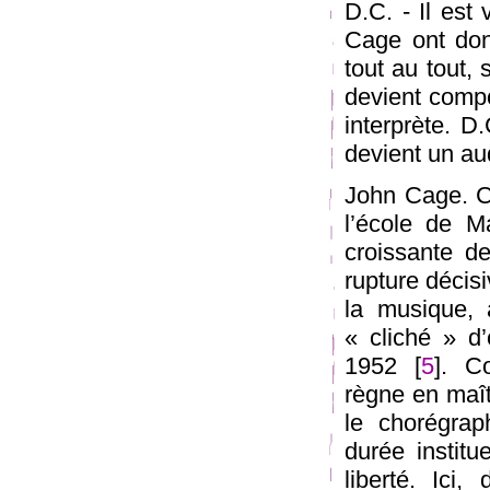
D.C. - Il est
Cage ont donn
tout au tout, 
devient compos
interprète. D
devient un aud
John Cage. Ce
l’école de M
croissante de
rupture décis
la musique, 
« cliché » d’
1952 [
5
]. C
règne en maît
le chorégrap
durée institu
liberté. Ici,