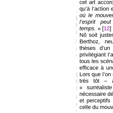
cet art accor
qu’à l’action
où le mouvem
l’esprit peu
temps.
» [
12
]
Nô soit juste
Berthoz, neu
thèses d’un 
privilégiant l
tous les scén
efficace à un
Lors que l’on
très tôt –
« surréalist
nécessaire dé
et perceptifs
celle du mou