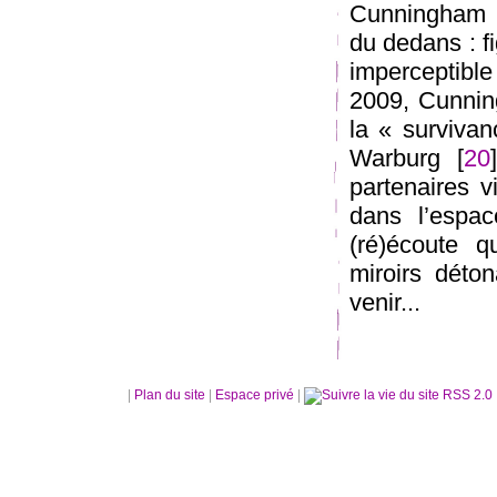
Cunningham 
du dedans : f
imperceptible
2009, Cunnin
la « surviva
Warburg [
20
partenaires v
dans l’espac
(ré)écoute 
miroirs déto
venir...
|
Plan du site
|
Espace privé
|
RSS 2.0