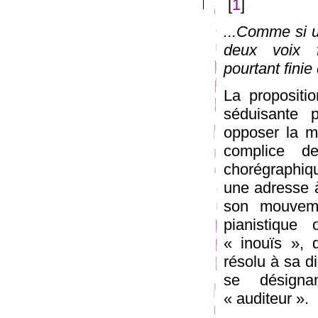
[
1
]
...Comme si u
deux voix f
pourtant finie
La propositi
séduisante
opposer la m
complice d
chorégraphiqu
une adresse à
son mouveme
pianistique 
« inouïs », d
résolu à sa di
se désignan
« auditeur ».