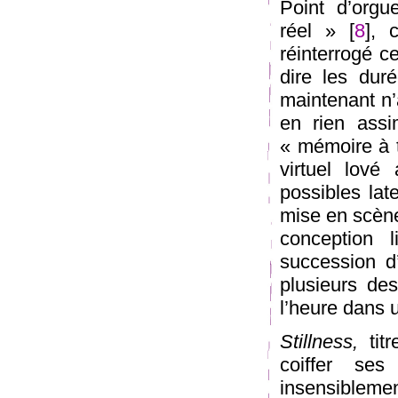
Point d’orgu
réel » [
8
], 
réinterrogé c
dire les duré
maintenant n’
en rien assim
« mémoire à t
virtuel lov
possibles lat
mise en scène
conception 
succession d
plusieurs de
l’heure dans 
Stillness,
titr
coiffer se
insensibleme