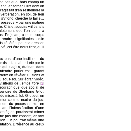
 ne sait quel hors-champ un
ant l’absorber. Flux dont on
’agissait d’en restreindre la
éverbération, en soi, de leur
s’y fond, cherche la faille…
 « possédé » par une matière
. Cris et soupirs vrillés tels
alètement que l’on peine à
s. Projetant, à notre corps
rendre signifiantes cette
s, réitérés, pour se dresser.
é, cet être nous tient, qu’il
ou pas, d’une institution du
xiste l’a d’abord été par le
e qui « agit », drainant dans
tendre parler est-il garant
mieux en révéler illusions et
au sous-sol. Sur écran vidéo,
 visiteurs de
Temps libre
[
2
]
géographique que social de
pertoire de Stéphane Gilot,
e mises à flot. Gilot qui, on
senter comme maître du jeu.
lement du processus mis en
ant l’intensification d’une
stratégies paraissent mimer
 ne pas dire conscrit, en tant
ption. On pourrait même dire
tation. Différence au creux