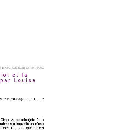
X D’Ã©CHOS (SUR STÃ©PHANE
ot et la
 par Louise
s le vernissage aura lieu le
] Choc. Amoncelé (jeté ?) là
ndrée sur laquelle on n’ose
a clef. D’autant que de cet