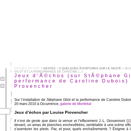
ACCUEIL DU SITE
>
GESTES
>
5.QUELQUES Ã©CRITURES SUR LE GESTE
> JEU
GILOT ET LA PERFORMANCE DE CAROLINE (...)
Jeux d’Ã©chos (sur StÃ©phane Gil
performance de Caroline Dubois)
Provencher
Sur l’installation de Stéphane Gilot et la performance de Caroline Duboi
20 mars 2010 à Occurrence,
galerie de Montréal
Jeux d’échos par Louise Provencher
Il n’est de geste que dans la venue et l’effacement
J.-L. Giovannoni [
1
devant, un amas de planches enchevêtrées, semblable à une scène effo
s’aventurer les pieds. Par, et pour, quels enchaînements ? Énigme à l