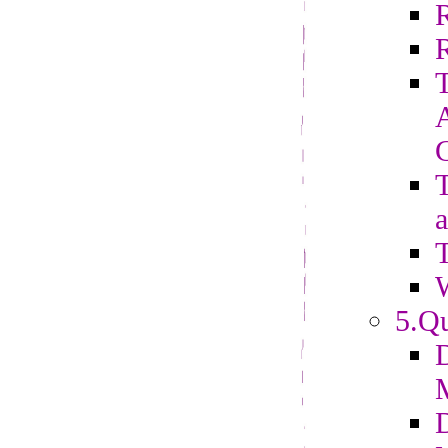
R
T
a
T
5.Qu
D