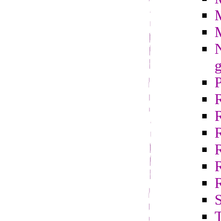
N
g
R
S
T