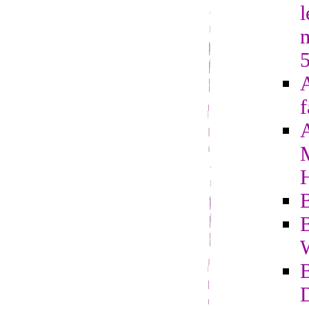
l
A
f
B
B