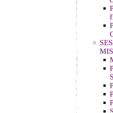
P
f
P
G
SES
MIS
P
S