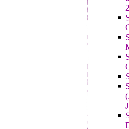
2
S
C
J