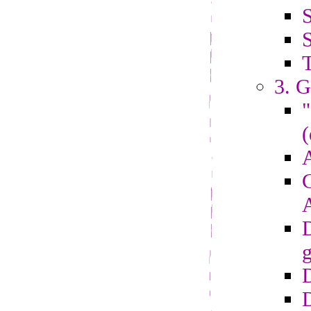
S
S
3. G
"
(
A