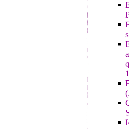
E
s
E
a
q
F
G