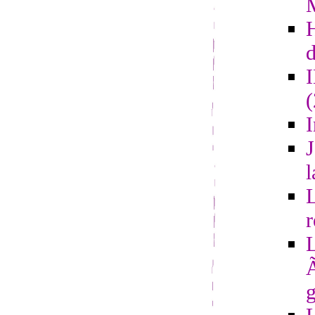
d
I
J
l
L
r
L
Ã
g