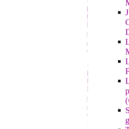
G
D
L
F
L
p
S
g