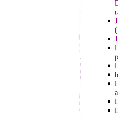
r
L
l
a
L