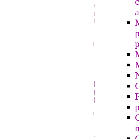
c
a
p
p
O
P
p
Q
m
Q