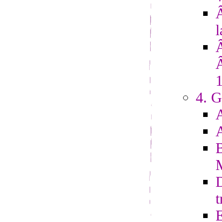
Â
l
4. G
D
t