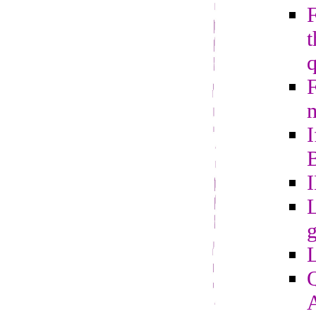
t
m
I
B
L
g
Q
A