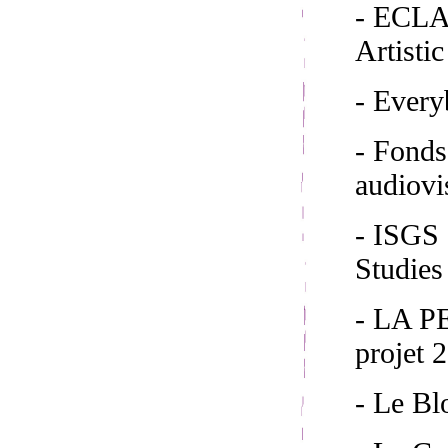
- ECLAP
Artisti
- Ever
- Fond
audiovi
- ISGS 
Studies
- LA 
projet 
- Le Bl