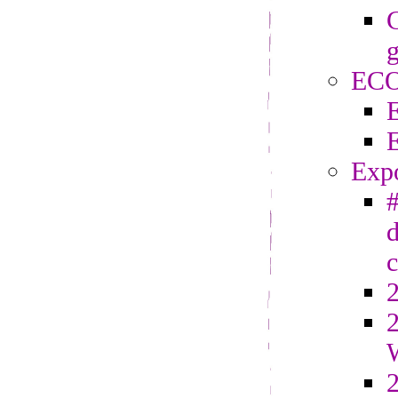
C
g
EC
Exp
#
d
2