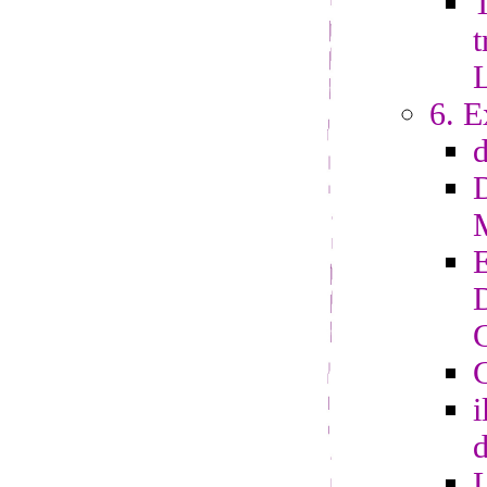
T
t
6. E
G
i
d
L