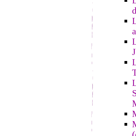
L
d
a
L
L
S
(