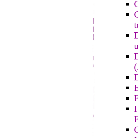
C
C
t
D
u
D
D