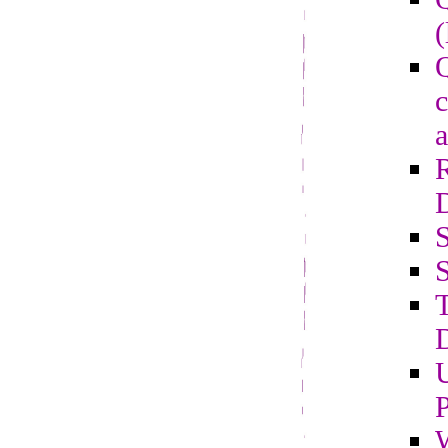
(
Q
c
a
S