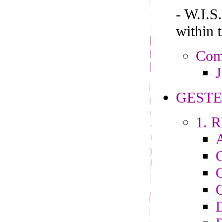
- W.I.
within 
Comp
J
GESTE
1. R
C