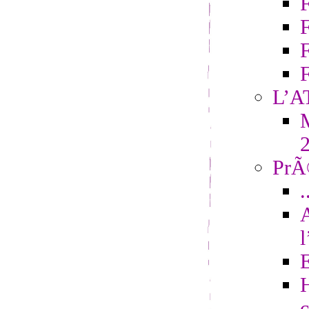
F
L’A
M
PrÃ©
.
H
c