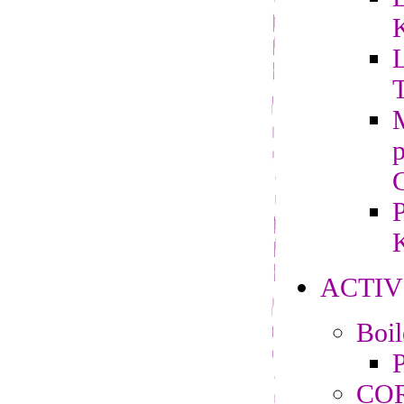
L
M
P
K
ACTIV
Boi
P
CO