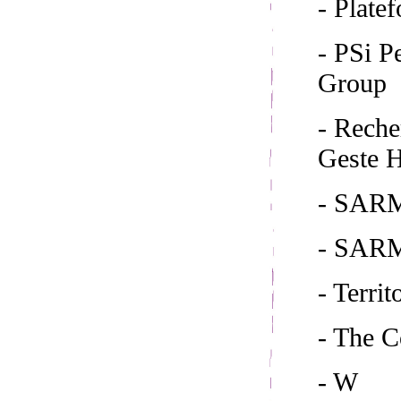
- Plate
- PSi 
Group
- Reche
Geste H
- SARM
- SAR
- Territ
- The 
- W