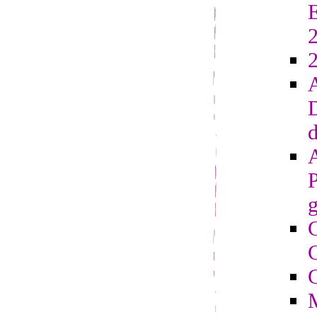
E
2
D
d
g