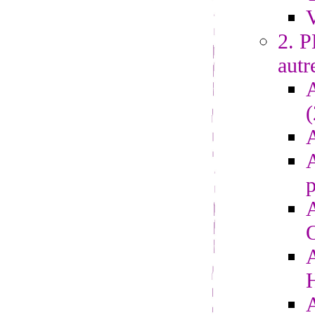
V
2. 
autr
A
A
p
A