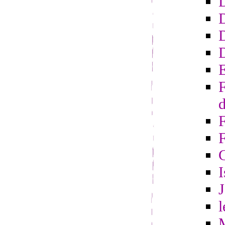
D
D
E
F
d
F
I
l