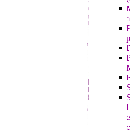
M
a
P
p
P
P
S
S
e
c