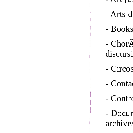
- Arts d
- Book
- ChorÃ
discurs
- Circo
- Conta
- Cont
- Docum
archive