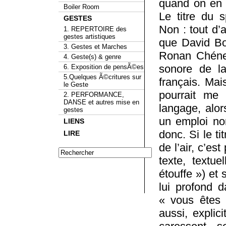
quand on en s
Boiler Room
Le titre du s
GESTES
Non : tout d’
1. REPERTOIRE des
gestes artistiques
que David Bo
3. Gestes et Marches
Ronan Chénea
4. Geste(s) & genre
sonore de la
6. Exposition de pensÃ©es
5.Quelques Ã©critures sur
français. Mai
le Geste
pourrait me 
2. PERFORMANCE,
DANSE et autres mise en
langage, alor
gestes
un emploi non
LIENS
donc. Si le t
LIRE
de l’air, c’es
texte, textu
étouffe ») et
lui profond d
« vous êtes 
aussi, expli