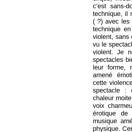
c’est sans-d
technique, il
( ?) avec les
technique en 
violent, sans
vu le spectac
violent. Je 
spectacles bi
leur forme, 
amené émotio
cette violenc
spectacle :
chaleur moite,
voix charmeu
érotique de
musique amél
physique. Cer