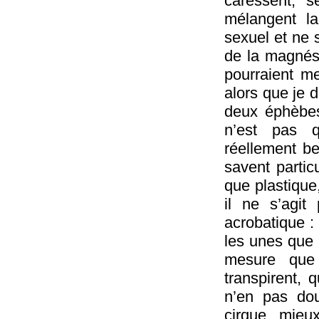
caressent, se
mélangent la
sexuel et ne 
de la magnési
pourraient me
alors que je d
deux éphèbes
n’est pas q
réellement be
savent partic
que plastique,
il ne s’agi
acrobatique : 
les unes que 
mesure que
transpirent, 
n’en pas dou
cirque, mieu