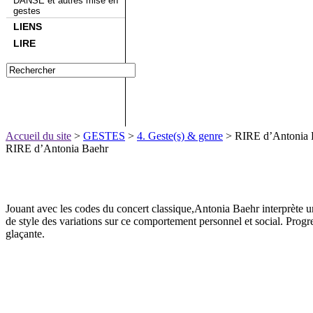
DANSE et autres mise en
gestes
LIENS
LIRE
Accueil du site
>
GESTES
>
4. Geste(s) & genre
> RIRE d’Antonia 
RIRE d’Antonia Baehr
Jouant avec les codes du concert classique,Antonia Baehr interprète un 
de style des variations sur ce comportement personnel et social. Progr
glaçante.