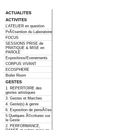
ACTUALITES
ACTIVITES
L’ATELIER en question
PrÃ©sention du Laboratoire
FOCUS
SESSIONS PRISE de
PRATIQUE & MISE en
PAROLE
Expositions/Evenements
CORPUS VIVANT
ECOSPHERE
Boiler Room
GESTES
1. REPERTOIRE des
gestes artistiques
3. Gestes et Marches
4. Geste(s) & genre
6. Exposition de pensÃ©es
5.Quelques Ã©critures sur
le Geste
2. PERFORMANCE,