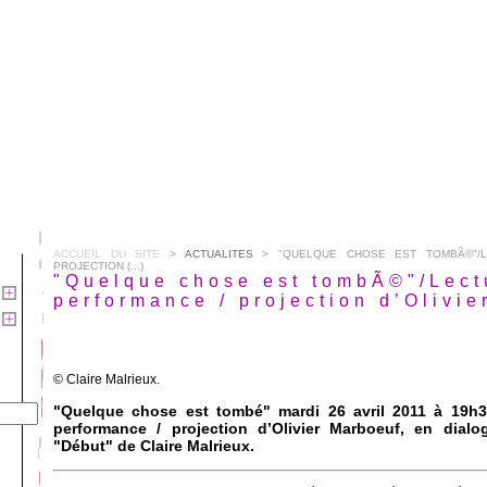
ACCUEIL DU SITE
>
ACTUALITES
> "QUELQUE CHOSE EST TOMBÃ©"/L
PROJECTION (...)
"Quelque chose est tombÃ©"/Lect
performance / projection d’Olivi
© Claire Malrieux.
"Quelque chose est tombé" mardi 26 avril 2011 à 19h3
performance / projection d’Olivier Marboeuf, en dialo
"Début" de Claire Malrieux.