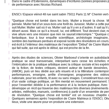
Dans le cadre d’Extensions, dynamiques d’écritures (soirées proposées 
de performance avec Nicolas Richard.
ENSCI / Espace viénot 48 rue saint sabin 75011 Paris 11 M° Chemin vert o
"Quelque chose est tombé dans les bois. Muller a trouvé la chose. Mu
pensée. Muller fait d’un sous-bois une forêt du Jurassic. Muller a cette p
suit Muller. Muller sait où il va. Muller sait qu’il y en a d’autres. Il sait qu
désert aussi. Mais ce qu’il a trouvé, lui, est différent. Tout devient clai
vive allure vers une mission que rien ne saurait interrompre." "Quelque c
fantastique, tour à tour enquête scientifique, archéologie imaginaire, 
sombre des banlieues perdues et exposé lucide des révolutions en cours
est écrit à l’intérieur des matériaux de l’exposition "Début" de Claire Malr
qui fait suite, qui est après le début, qui est proche de la fin.
Après des études de sciences, Olivier Marboeuf s’oriente en autodidacte
pratique se veut transversale, interpellant sans cesse les échelles 
l’imbrication de la pratique artistique avec la critique sociale et les expérim
de la fiction, de textes critiques, devient auteur de bande dessinées
(AMOK), puis un lieu dédié aux arts visuels et à la littérature contempo
performances, enseigne, arrête d’enseigner, programme des vidéo
nationale, pour les enfants, lit avec ou sans images. Considérant tous c
d’un vaste collage politique, un film mental en mouvement permanent. S
pour l’essentiel dédiée à la performance et à la lecture publique. Avec 
développe un récit qui traverse des matériaux très diverses (événements 
artistes, méthodes, manuels, conférences) à partir d’un ensemble de per
de révolution. "Quelque chose est tombé" est un nouveau chapitre d
Quelques semaines après l’exposition de Claire Malrieux à l’ENSCI, Oliv
lieux, visite une œuvre pour en produire une extension.