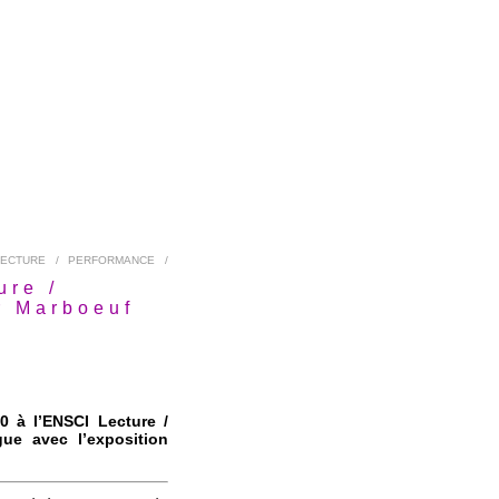
ECTURE / PERFORMANCE /
ure /
er Marboeuf
0 à l’ENSCI Lecture /
gue avec l’exposition