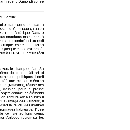
par Frédéric Dumond) soirée
u Bastille
ller transforme tout par la
uissance. C’est pour ça qu’on
’il y en a en Amérique. Dans le
r, nous marchons maintenant à
hose est tombé" est un récit
critique esthétique, fiction
. "Quelque chose est tombé"
ieux à l’ENSCI. C’est un récit
 vers le champ de l’art. Sa
même de ce qui fait art et
entations politiques. Il écrit
, créé une maison d’édition
raine (Khiasma), réalise des
s, dessine pour la presse
es objets comme les éléments
on écriture est aujourd’hui
"L’avantage des vaincus", il
d’actualité, œuvres d’autres
sonnages habités par l’idée
e ce livre au long cours.
ier Marboeuf revient sur les