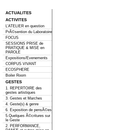
ACTUALITES
ACTIVITES
L’ATELIER en question
PrÃ©sention du Laboratoire
FOCUS
SESSIONS PRISE de
PRATIQUE & MISE en
PAROLE
Expositions/Evenements
CORPUS VIVANT
ECOSPHERE
Boiler Room
GESTES
1. REPERTOIRE des
gestes artistiques
3. Gestes et Marches
4. Geste(s) & genre
6. Exposition de pensÃ©es
5.Quelques Ã©critures sur
le Geste
2. PERFORMANCE,