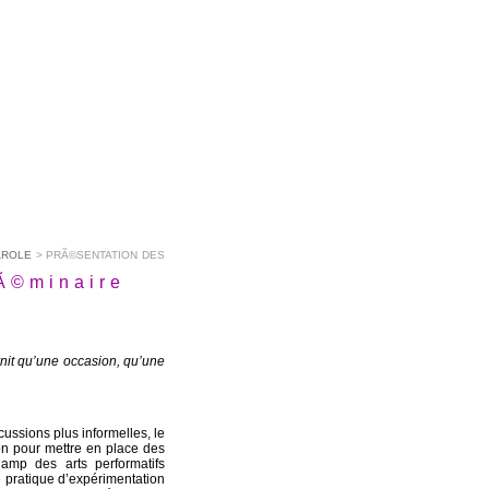
AROLE
> PRÃ©SENTATION DES
Ã©minaire
urnit qu’une occasion, qu’une
scussions plus informelles, le
on pour mettre en place des
hamp des arts performatifs
e pratique d’expérimentation