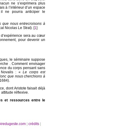
Chacun ne s’exprimera plus
ais à l’intérieur d’un espace
il ne pourra anticiper le
es que nous entrecroisons à
al Nicolas Le Strat). [
1
]
it d’expérience sera au cœur
ionnement, pour devenir un
iques, le séminaire suppose
herche . Comment envisager
cience du corps pensant sans
e Novalis : «
Le corps est
ut donc que nous cherchions à
 1684).
e, dont Aristote faisait déjà
attitude réflexive.
s et ressources entre le
oiredugeste.com
|
crédits
|