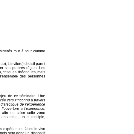
nsidérés tour à tour comme
e), L’invité(e) choisit parmi
ter ses propres règles. Les
, critiques, théoriques, mais
 l’ensemble des personnes
enjeu de ce séminaire. Une
ée vers l’inconnu à travers
 dialectique de l’expérience
l’ouverture à l’expérience,
afin de créer cette zone
t ensemble, un et multiple,
s expériences faites in vivo
mots sera donc un dispositif