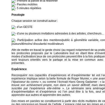
Prendre la parole et la redonner
Paroles mobiles
5 minutes répétées
Posologie
Chaque session se construit autour :
d’un GESTE
d’une ou plusieurs invitations adressées à des artistes, chercheurs...
Participation active des membres/public à géométrie variable, co
joueurs/témoins/ discutants/ modérateurs
Afin de mettre en travail le geste choisi (au regard notamment de sa pratiqu
les protocoles proposés par le Laboratoire tout en étant libre d’inven
modes d’activation/ jeux de ces protocoles peuvent être à la fois pratiques
sont toujours orientés vers le partage et la mise en commun avec
présentes.
Expérience
Reconquérir nos capacités d’expériences et d’expérimenter tel est l’
expérience implique selon la belle formule de Roger Munier, «
une avanc
l’épaisseur du connu
», ou comme l’écrivait Hans Georg Gadamer : « l
a
trouve son achèvement propre, non dans un savoir définitif, mais dans 
suscitée par l’expérience elle-même
». Le séminaire sera aménagé 
d’expérimentation et d’expérience où l’on peut être à la fois, seul e
apprendre aux autres et apprendre des autres.
Des mises en paroles se constitueront à partir des récits multiples de ce
ou des processus en travail de l’artiste. L’espace créé par les mises en 