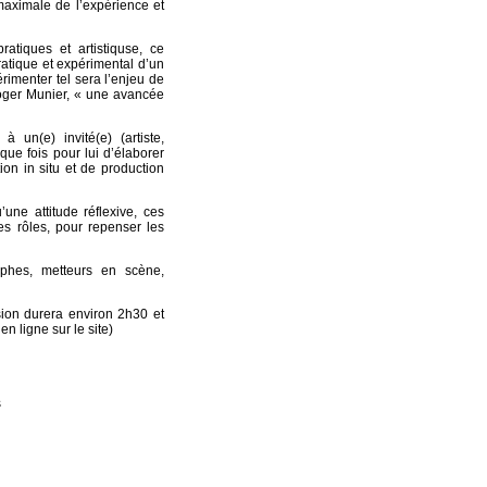
maximale de l’expérience et
tiques et artistiquse, ce
pratique et expérimental d’un
imenter tel sera l’enjeu de
Roger Munier, « une avancée
un(e) invité(e) (artiste,
aque fois pour lui d’élaborer
on in situ et de production
une attitude réflexive, ces
es rôles, pour repenser les
aphes, metteurs en scène,
on durera environ 2h30 et
 ligne sur le site)
s