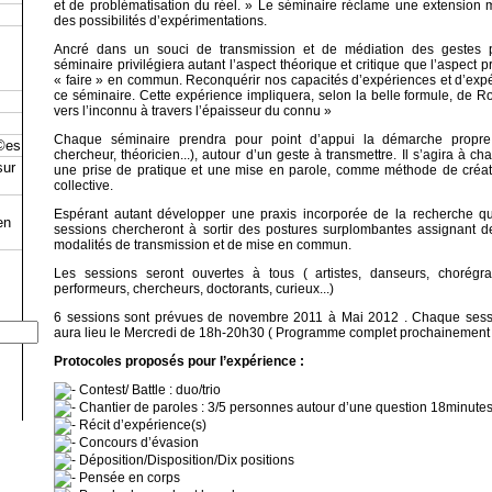
et de problématisation du réel. » Le séminaire réclame une extension 
des possibilités d’expérimentations.
Ancré dans un souci de transmission et de médiation des gestes pra
séminaire privilégiera autant l’aspect théorique et critique que l’aspect 
« faire » en commun. Reconquérir nos capacités d’expériences et d’expér
ce séminaire. Cette expérience impliquera, selon la belle formule, de 
vers l’inconnu à travers l’épaisseur du connu »
Chaque séminaire prendra pour point d’appui la démarche propre à 
©es
chercheur, théoricien...), autour d’un geste à transmettre. Il s’agira à ch
sur
une prise de pratique et une mise en parole, comme méthode de créati
collective.
Espérant autant développer une praxis incorporée de la recherche qu’
en
sessions chercheront à sortir des postures surplombantes assignant d
modalités de transmission et de mise en commun.
Les sessions seront ouvertes à tous ( artistes, danseurs, chorégr
performeurs, chercheurs, doctorants, curieux...)
6 sessions sont prévues de novembre 2011 à Mai 2012 . Chaque sessi
aura lieu le Mercredi de 18h-20h30 ( Programme complet prochainement en
Protocoles proposés pour l’expérience :
Contest/ Battle : duo/trio
Chantier de paroles : 3/5 personnes autour d’une question 18minute
Récit d’expérience(s)
Concours d’évasion
Déposition/Disposition/Dix positions
Pensée en corps