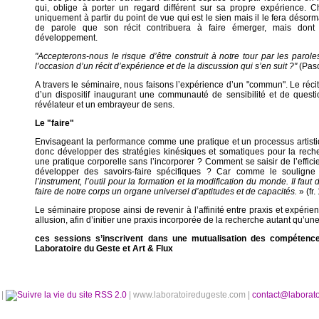
qui, oblige à porter un regard différent sur sa propre expérience. 
uniquement à partir du point de vue qui est le sien mais il le fera désorm
de parole que son récit contribuera à faire émerger, mais dont 
développement.
"Accepterons-nous le risque d’être construit à notre tour par les parol
l’occasion d’un récit d’expérience et de la discussion qui s’en suit ?"
(Pasc
A travers le séminaire, nous faisons l’expérience d’un "commun". Le réc
d’un dispositif inaugurant une communauté de sensibilité et de quest
révélateur et un embrayeur de sens.
Le "faire"
Envisageant la performance comme une pratique et un processus artist
donc développer des stratégies kinésiques et somatiques pour la rec
une pratique corporelle sans l’incorporer ? Comment se saisir de l’effi
développer des savoirs-faire spécifiques ? Car comme le soulign
l’instrument, l’outil pour la formation et la modification du monde. Il fa
faire de notre corps un organe universel d’aptitudes et de capacités.
» (fr.
Le séminaire propose ainsi de revenir à l’affinité entre praxis et expérienc
allusion, afin d’initier une praxis incorporée de la recherche autant qu’une 
ces sessions s’inscrivent dans une mutualisation des compétence
Laboratoire du Geste et Art & Flux
é
|
RSS 2.0
| www.laboratoiredugeste.com |
contact@laborat