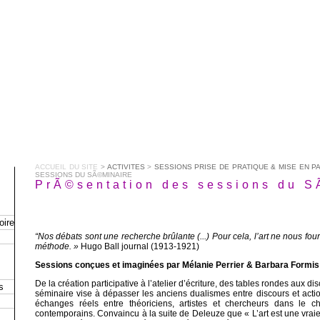
ACCUEIL DU SITE
>
ACTIVITES
>
SESSIONS PRISE DE PRATIQUE & MISE EN P
SESSIONS DU SÃ©MINAIRE
PrÃ©sentation des sessions du S
oire
“Nos débats sont une recherche brûlante (...) Pour cela, l’art ne nous fo
méthode. »
Hugo Ball journal (1913-1921)
Sessions conçues et imaginées par Mélanie Perrier & Barbara Formis
De la création participative à l’atelier d’écriture, des tables rondes aux di
s
séminaire vise à dépasser les anciens dualismes entre discours et acti
échanges réels entre théoriciens, artistes et chercheurs dans le c
contemporains. Convaincu à la suite de Deleuze que « L’art est une vrai