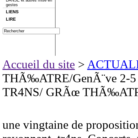
DANSE et autres mise en
gestes
LIENS
LIRE
Accueil du site
>
ACTUAL
THÃ‰ATRE/GenÃ¨ve 2-5 f
TR4NS/ GRÃœ THÃ‰ATRE/
une vingtaine de propositio