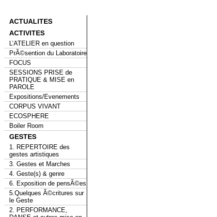
ACTUALITES
ACTIVITES
L’ATELIER en question
PrÃ©sention du Laboratoire
FOCUS
SESSIONS PRISE de
PRATIQUE & MISE en
PAROLE
Expositions/Evenements
CORPUS VIVANT
ECOSPHERE
Boiler Room
GESTES
1. REPERTOIRE des
gestes artistiques
3. Gestes et Marches
4. Geste(s) & genre
6. Exposition de pensÃ©es
5.Quelques Ã©critures sur
le Geste
2. PERFORMANCE,