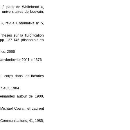
ie à partir de Whitehead »,
 universitaires de Louvain,
 », revue Chromatika n° 5,
hèses sur la fluidification
, pp. 127-146 (disponible en
Nice, 2008
anvier/février 2011, n° 376
du corps dans les théories
, Seuil, 1984
llemandes autour de 1900,
r Michael Cowan et Laurent
», Communications, 41, 1985,