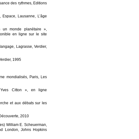
sance des rythmes, Editions
e, Espace, Lausanne, L’âge
s un monde planétaire »,
onible en ligne sur le site
langage, Lagrasse, Verdier,
Verdier, 1995
me mondialisés, Paris, Les
ves Citton », en ligne
rche et aux débats sur les
 Découverte, 2010
mes) William E. Scheuerman,
and London, Johns Hopkins