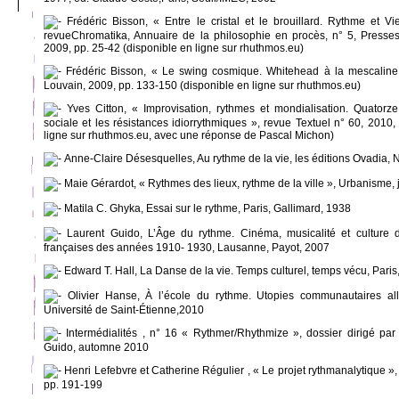
Frédéric Bisson, « Entre le cristal et le brouillard. Rythme et V
revueChromatika, Annuaire de la philosophie en procès, n° 5, Presses
2009, pp. 25-42 (disponible en ligne sur rhuthmos.eu)
Frédéric Bisson, « Le swing cosmique. Whitehead à la mescaline
Louvain, 2009, pp. 133-150 (disponible en ligne sur rhuthmos.eu)
Yves Citton, « Improvisation, rythmes et mondialisation. Quatorze t
sociale et les résistances idiorrythmiques », revue Textuel n° 60, 2010
ligne sur rhuthmos.eu, avec une réponse de Pascal Michon)
Anne-Claire Désesquelles, Au rythme de la vie, les éditions Ovadia, 
Maie Gérardot, « Rythmes des lieux, rythme de la ville », Urbanisme, j
Matila C. Ghyka, Essai sur le rythme, Paris, Gallimard, 1938
Laurent Guido, L’Âge du rythme. Cinéma, musicalité et culture 
françaises des années 1910- 1930, Lausanne, Payot, 2007
Edward T. Hall, La Danse de la vie. Temps culturel, temps vécu, Paris
Olivier Hanse, À l’école du rythme. Utopies communautaires a
Université de Saint-Étienne,2010
Intermédialités , n° 16 « Rythmer/Rhythmize », dossier dirigé pa
Guido, automne 2010
Henri Lefebvre et Catherine Régulier , « Le projet rythmanalytique 
pp. 191-199