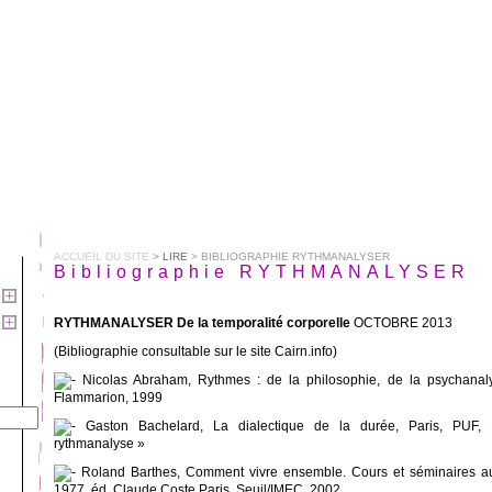
ACCUEIL DU SITE
>
LIRE
> BIBLIOGRAPHIE RYTHMANALYSER
Bibliographie RYTHMANALYSER
RYTHMANALYSER De la temporalité corporelle
OCTOBRE 2013
(Bibliographie consultable sur le site Cairn.info)
Nicolas Abraham, Rythmes : de la philosophie, de la psychanaly
Flammarion, 1999
Gaston Bachelard, La dialectique de la durée, Paris, PUF, 1
rythmanalyse »
Roland Barthes, Comment vivre ensemble. Cours et séminaires a
1977, éd. Claude Coste,Paris, Seuil/IMEC, 2002