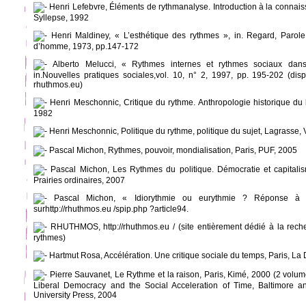
Henri Lefebvre, Éléments de rythmanalyse. Introduction à la connais
Syllepse, 1992
Henri Maldiney, « L’esthétique des rythmes », in. Regard, Parol
d’homme, 1973, pp.147-172
Alberto Melucci, « Rythmes internes et rythmes sociaux dan
in.Nouvelles pratiques sociales,vol. 10, n° 2, 1997, pp. 195-202 (disp
rhuthmos.eu)
Henri Meschonnic, Critique du rythme. Anthropologie historique du 
1982
Henri Meschonnic, Politique du rythme, politique du sujet, Lagrasse, 
Pascal Michon, Rythmes, pouvoir, mondialisation, Paris, PUF, 2005
Pascal Michon, Les Rythmes du politique. Démocratie et capitalis
Prairies ordinaires, 2007
Pascal Michon, « Idiorythmie ou eurythmie ? Réponse à Y
surhttp://rhuthmos.eu /spip.php ?article94.
RHUTHMOS, http://rhuthmos.eu / (site entièrement dédié à la reche
rythmes)
Hartmut Rosa, Accélération. Une critique sociale du temps, Paris, La
Pierre Sauvanet, Le Rythme et la raison, Paris, Kimé, 2000 (2 volu
Liberal Democracy and the Social Acceleration of Time, Baltimore 
University Press, 2004