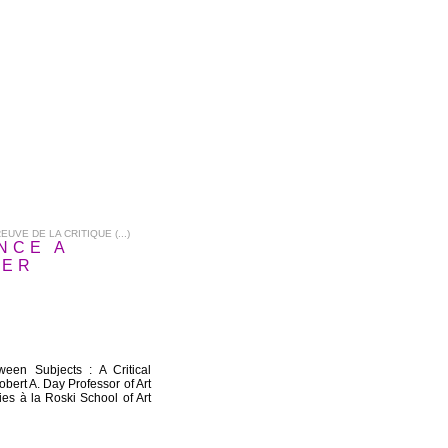
UVE DE LA CRITIQUE (...)
ANCE A
EER
ween Subjects : A Critical
ert A. Day Professor of Art
es à la Roski School of Art