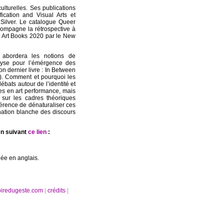
culturelles. Ses publications
fication and Visual Arts et
 Silver. Le catalogue Queer
compagne la rétrospective à
st Art Books 2020 par le New
 abordera les notions de
alyse pour l’émérgence des
on dernier livre : In Between
0). Comment et pourquoi les
ébats autour de l’identité et
udes en art performance, mais
e sur les cadres théoriques
nférence de dénaturaliser ces
nation blanche des discours
en suivant
ce lien
:
ée en anglais.
oiredugeste.com
|
crédits
|