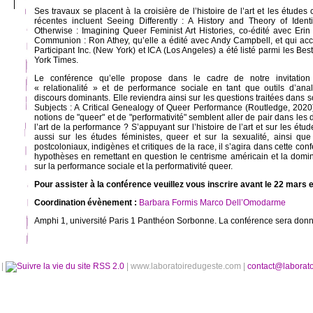
Ses travaux se placent à la croisière de l’histoire de l’art et les études 
récentes incluent Seeing Differently : A History and Theory of Identi
Otherwise : Imagining Queer Feminist Art Histories, co-édité avec Erin
Communion : Ron Athey, qu’elle a édité avec Andy Campbell, et qui ac
Participant Inc. (New York) et ICA (Los Angeles) a été listé parmi les Be
York Times.
Le conférence qu’elle propose dans le cadre de notre invitation
« relationalité » et de performance sociale en tant que outils d’an
discours dominants. Elle reviendra ainsi sur les questions traitées dans s
Subjects : A Critical Genealogy of Queer Performance (Routledge, 202
notions de "queer" et de "performativité" semblent aller de pair dans les d
l’art de la performance ? S’appuyant sur l’histoire de l’art et sur les ét
aussi sur les études féministes, queer et sur la sexualité, ainsi qu
postcoloniaux, indigènes et critiques de la race, il s’agira dans cette co
hypothèses en remettant en question le centrisme américain et la domi
sur la performance sociale et la performativité queer.
Pour assister à la conférence veuillez vous inscrire avant le 22 mars 
Coordination évènement :
Barbara Formis
Marco Dell’Omodarme
Amphi 1, université Paris 1 Panthéon Sorbonne. La conférence sera donn
é
|
RSS 2.0
| www.laboratoiredugeste.com |
contact@laborat