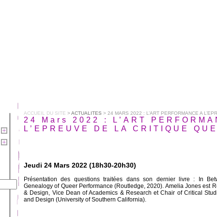
ACCUEIL DU SITE
>
ACTUALITES
> 24 MARS 2022 : L’ART PERFORMANCE A L’EPRE
24 Mars 2022 : L’ART PERFORM
L’EPREUVE DE LA CRITIQUE QU
Jeudi 24 Mars 2022 (18h30-20h30)
Présentation des questions traitées dans son dernier livre : In Bet
Genealogy of Queer Performance (Routledge, 2020). Amelia Jones est Rob
& Design, Vice Dean of Academics & Research et Chair of Critical Studi
and Design (University of Southern California).