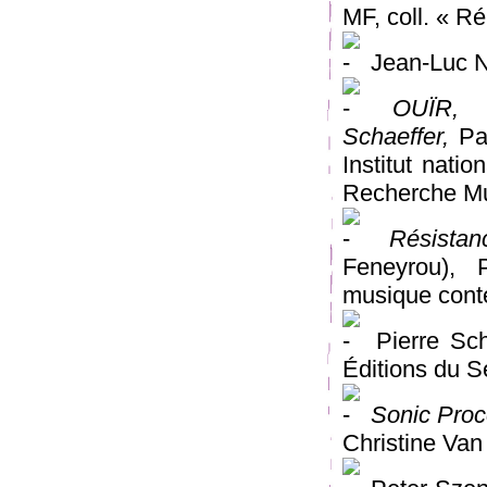
MF, coll. « R
Jean-Luc 
OUÏR, e
Schaeffer,
Par
Institut natio
Recherche Mu
Résista
Feneyrou), 
musique cont
Pierre Sch
Éditions du S
Sonic Proc
Christine Va