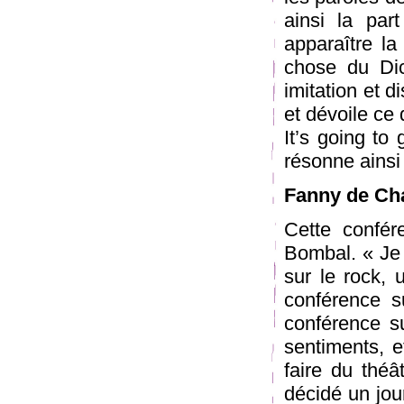
ainsi la par
apparaître la
chose du Dic
imitation et 
et dévoile ce 
It’s going to
résonne ainsi 
Fanny de Cha
Cette confér
Bombal. « Je 
sur le rock, 
conférence s
conférence s
sentiments, et
faire du théa
décidé un jou