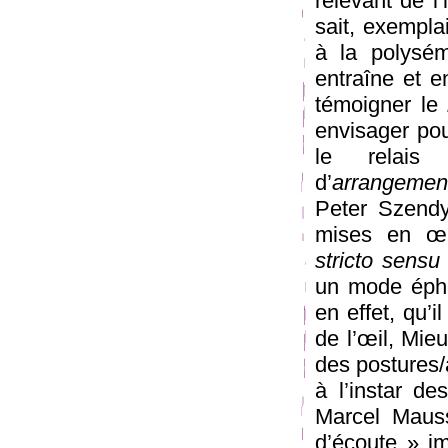
relevant de l’
sait, exempla
à la polysém
entraîne et 
témoigner le
envisager po
le rela
d’
arrangemen
Peter Szendy
mises en œu
stricto sensu
un mode éph
en effet, qu’i
de l’œil, Mie
des postures/
à l’instar d
Marcel Maus
d’écoute » im