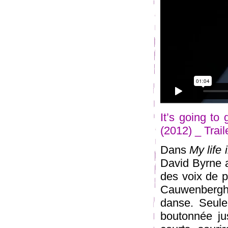
It’s going to
(2012) _ Trail
Dans
My life 
David Byrne 
des voix de p
Cauwenbergh
danse. Seule
boutonnée ju