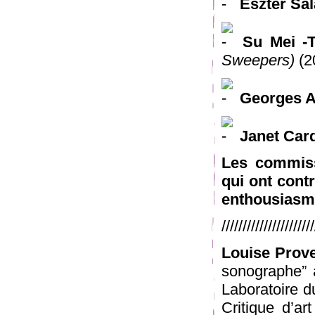
Eszter Sa
Su Mei -
Sweepers)
(2
Georges A
Janet Card
Les commissa
qui ont cont
enthousiasm
//////////////////////
Louise Prov
sonographe” 
Laboratoire d
Critique d’ar