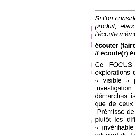
Si l’on consid
produit, élab
l’écoute même
écouter (taire
// écoute(r) 
Ce FOCUS s
explorations 
« visible » 
Investigati
démarches is
que de ceux 
Prémisse de n
plutôt les di
« invérifiab