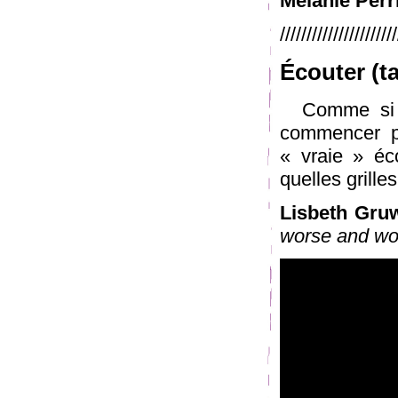
Mélanie Perr
//////////////////////
Écouter (ta
Comme si pou
commencer p
« vraie » éc
quelles grille
Lisbeth Gruw
worse and wor