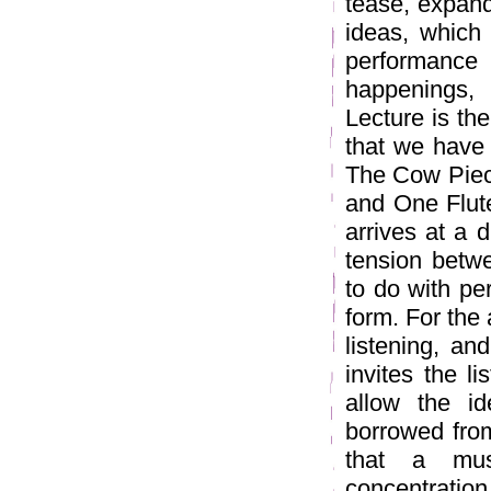
tease, expan
ideas, which
performance
happenings
Lecture is the 
that we have 
The Cow Piec
and One Flut
arrives at a 
tension betw
to do with pe
form. For the
listening, an
invites the l
allow the id
borrowed fro
that a mus
concentration 