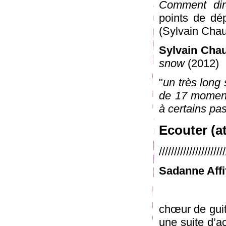
Comment dir
points de dé
(Sylvain Cha
Sylvain Cha
snow
(2012)
"
un très long
de 17 moment
à certains pa
Ecouter (a
//////////////////////
Sadanne Affi
chœur de guit
une suite d’a