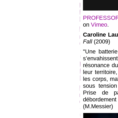
PROFESSOR •
on
Vimeo
.
Caroline Lau
Fall
(2009)
"Une batter
s’envahissen
résonance du 
leur territoir
les corps, ma
sous tension
Prise de pa
débordemen
(M.Messier)