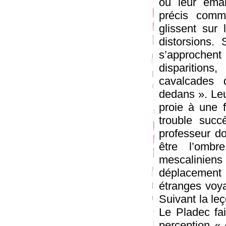
ou leur éman
précis comm
glissent sur 
distorsions. 
s’approchent
disparitio
cavalcades
dedans ». Leur
proie à une f
trouble succ
professeur do
être l’ombr
mescalinien
déplacement 
étranges voyag
Suivant la le
Le Pladec fait
perception « 