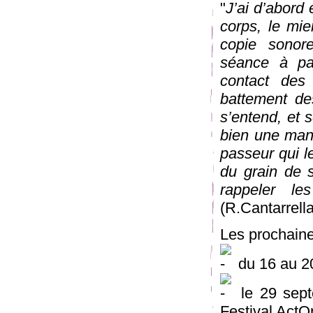
"
J’ai d’abord 
corps, le mie
copie sonore
séance à par
contact des 
battement des
s’entend, et 
bien une maniè
passeur qui l
du grain de s
rappeler le
(R.Cantarrella
Les prochain
du 16 au 20
le 29 sept
Festival ActO