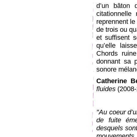
d’un bâton 
citationnelle
reprennent le
de trois ou qu
et suffisent 
qu’elle lais
Chords ruine
donnant sa p
sonore mélanc
Catherine B
fluides
(2008-
"Au coeur d’un
de fuite ém
desquels sont
mouvements 