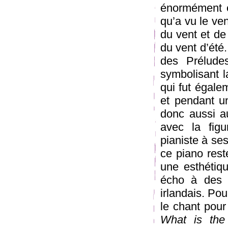
énormément é
qu’a vu le ve
du vent et de
du vent d’été
des Préludes
symbolisant l
qui fut égale
et pendant u
donc aussi a
avec la fig
pianiste à se
ce piano rest
une esthétiqu
écho à des a
irlandais. Pou
le chant pou
What is the