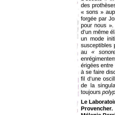
des prothèses
« sons » aupa
forgée par J
pour nous ».
d’un même éla
un mode init
susceptibles 
au
« sonor
enrégimentem
érigées entre 
à se faire di
fil d’une osci
de la singu
toujours
poly
Le Laboratoi
Provencher. 