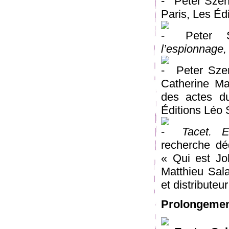
Peter Sze
Paris, Les Édi
Peter 
l’espionnage,
Peter Sze
Catherine Mal
des actes d
Éditions Léo 
Tacet. 
recherche dé
« Qui est Jo
Matthieu Sala
et distribute
Prolongemen