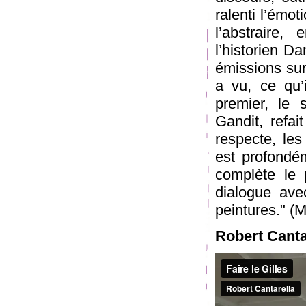
ralenti l’émot
l’abstraire
l’historien D
émissions sur 
a vu, ce qu’i
premier, le s
Gandit, refai
respecte, le
est profondém
complète le 
dialogue ave
peintures." (
Robert Canta