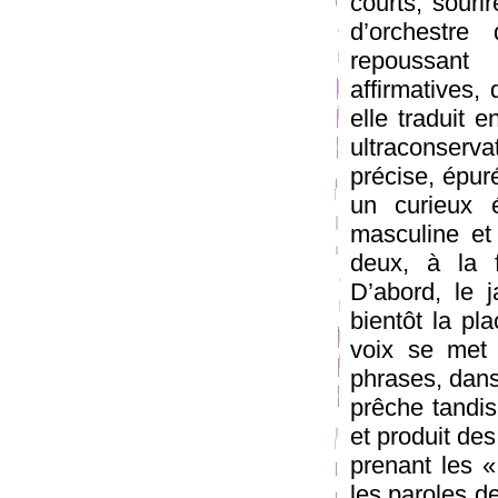
courts, souri
d’orchestre
repoussant
affirmatives,
elle traduit 
ultraconse
précise, épur
un curieux 
masculine et
deux, à la 
D’abord, le 
bientôt la pl
voix se met 
phrases, dans
prêche tandis
et produit de
prenant les «
les paroles d