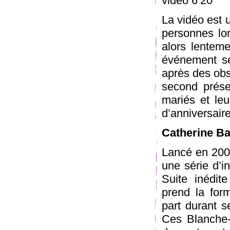
vidéo 6’20
La vidéo est u
personnes lor
alors lentem
événement sé
après des obs
second prése
mariés et leu
d’anniversair
Catherine B
Lancé en 2002
une série d’i
Suite inédite
prend la for
part durant s
Ces Blanche-