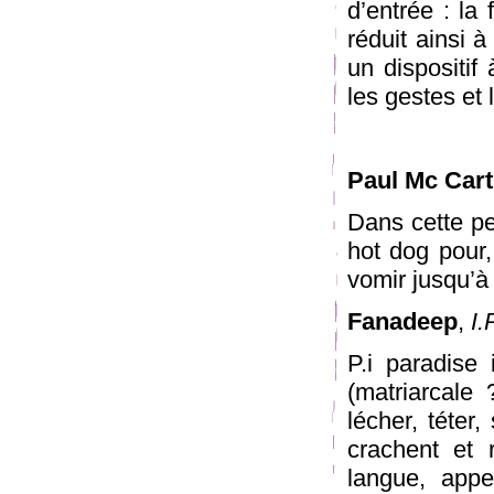
d’entrée : la
réduit ainsi 
un dispositif 
les gestes et 
Paul Mc Car
Dans cette pe
hot dog pour, 
vomir jusqu’à
Fanadeep
,
I.
P.i paradise 
(matriarcale 
lécher, téter,
crachent et 
langue, app