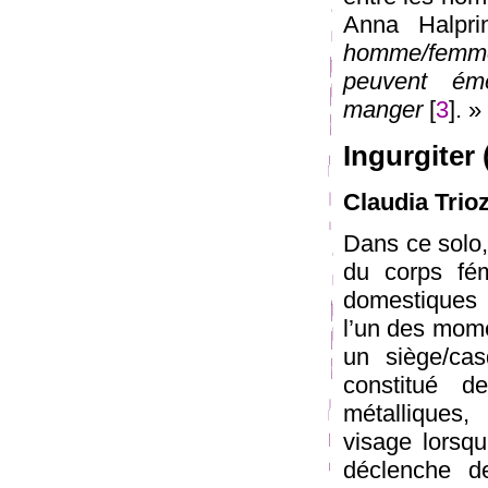
Anna Halpr
homme/femme 
peuvent éme
manger
[
3
]. »
Ingurgiter
Claudia Trioz
Dans ce solo, 
du corps fém
domestiques t
l’un des mome
un siège/ca
constitué d
métalliques,
visage lorsqu
déclenche d