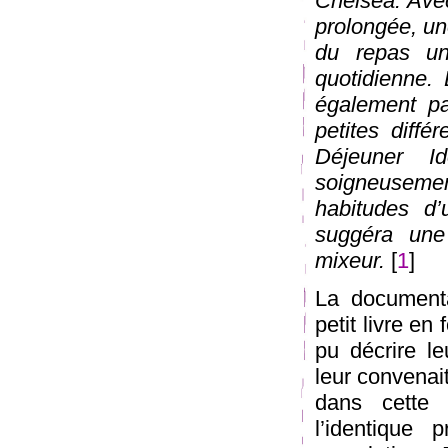
Chelsea. Avec
prolongée, une
du repas une
quotidienne. 
également par
petites diffé
Déjeuner I
soigneusement
habitudes d’
suggéra un
mixeur.
[
1
]
La documenta
petit livre en
pu décrire le
leur convenait
dans cette d
l’identique 