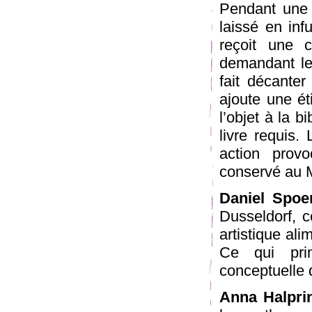
Pendant une 
laissé en in
reçoit une c
demandant le 
fait décanter
ajoute une ét
l’objet à la b
livre requis.
action provo
conservé au 
Daniel Spoer
Dusseldorf, c
artistique ali
Ce qui prim
conceptuelle d
Anna Halpri