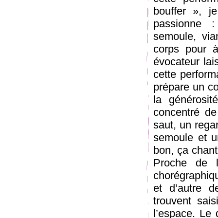
bouffer », 
passionne :
semoule, via
corps pour à
évocateur lai
cette perform
prépare un co
la générosit
concentré de 
saut, un rega
semoule et un
bon, ça chant
Proche de l’
chorégraphiqu
et d’autre d
trouvent sais
l’espace. Le 