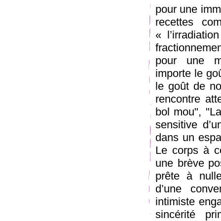
pour une imme
recettes com
« l’irradiati
fractionnemen
pour une mul
importe le goû
le goût de no
rencontre att
bol mou", "L
sensitive d’u
dans un espac
Le corps à c
une brève pos
prête à null
d’une conven
intimiste enga
sincérité p