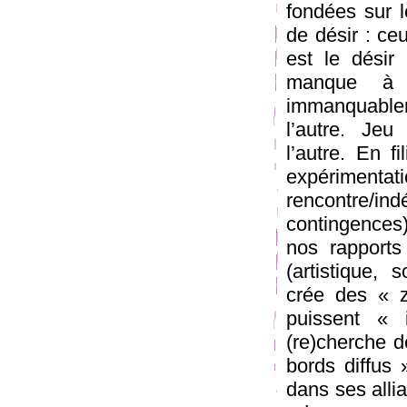
fondées sur l
de désir : ceu
est le désir
manque à 
immanquable
l’autre. Jeu
l’autre. En f
expériment
rencontre/in
contingences)
nos rapports
(artistique, 
crée des « z
puissent « 
(re)cherche d
bords diffus 
dans ses allia