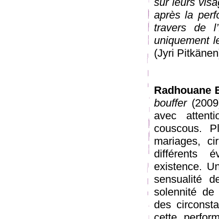
sur leurs visa
après la per
travers de 
uniquement le
(Jyri Pitkänen
Radhouane E
bouffer
(2009)
avec attent
couscous. Pl
mariages, ci
différents
existence. Un
sensualité d
solennité d
des circonst
cette perfo