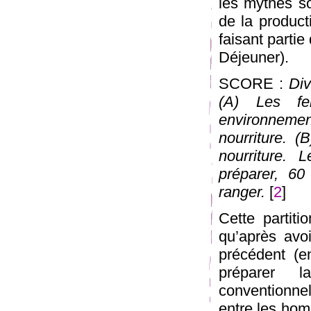
les mythes so
de la product
faisant partie
Déjeuner).
SCORE :
Di
(A) Les fe
environnemen
nourriture. 
nourriture.
préparer, 6
ranger.
[
2
]
Cette partiti
qu’après avo
précédent (e
préparer l
conventionne
entre les hom