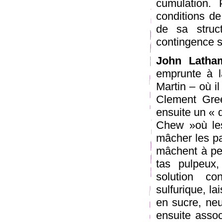
cumulation. P
conditions de
de sa struc
contingence st
John Latha
emprunte à l
Martin – où il
Clement Green
ensuite un « 
Chew »où les 
mâcher les pa
mâchent à peu
tas pulpeux
solution co
sulfurique, la
en sucre, neu
ensuite assoc