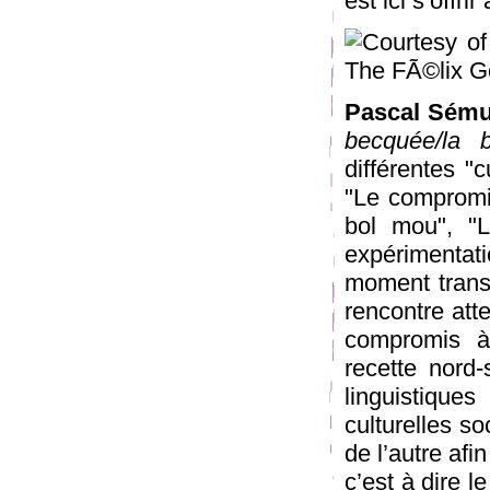
est ici s’offri
Pascal Sémur
becquée/la 
différentes "c
"Le compromis
bol mou", "
expérimentati
moment trans
rencontre atte
compromis à 
recette nord
linguistique
culturelles s
de l’autre afi
c’est à dire l