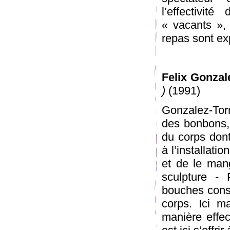
l’effectivit
« vacants », 
repas sont ex
Felix Gonzal
)
(1991)
Gonzalez-Torr
des bonbons, 
du corps dont 
à l’installati
et de le man
sculpture - 
bouches conse
corps. Ici m
manière effe