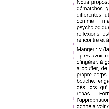
Nous proposo
démarches qu
différentes u
comme maté
psychologiqu
réflexions es
rencontre et à
Manger : v (l
après avoir m
d’ingérer, à g
à bouffer, de
propre corps 
bouche, engag
dès lors qu’i
repas. For
l’appropriati
donne à voir o