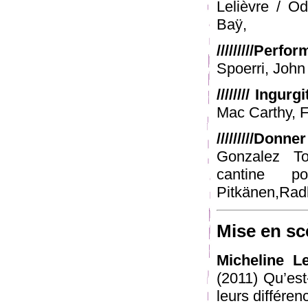
Lelièvre / O
Baÿ,
/////////Perf
Spoerri, John
//////// Ingur
Mac Carthy, 
/////////Do
Gonzalez To
cantine p
Pitkänen,Ra
Mise en sc
Micheline Le
(2011) Qu’est
leurs différe