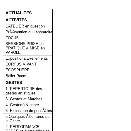
ACTUALITES
ACTIVITES
L’ATELIER en question
PrÃ©sention du Laboratoire
FOCUS
SESSIONS PRISE de
PRATIQUE & MISE en
PAROLE
Expositions/Evenements
CORPUS VIVANT
ECOSPHERE
Boiler Room
GESTES
1. REPERTOIRE des
gestes artistiques
3. Gestes et Marches
4. Geste(s) & genre
6. Exposition de pensÃ©es
5.Quelques Ã©critures sur
le Geste
2. PERFORMANCE,