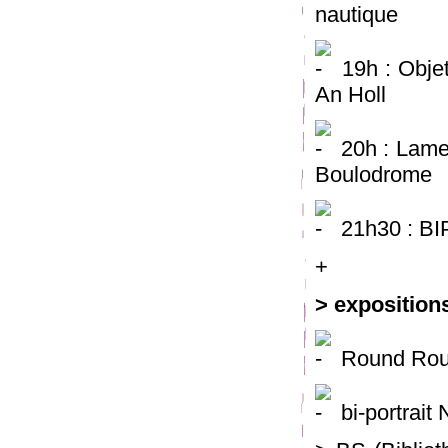
nautique
19h : Objet
An Holl
20h : Lamen
Boulodrome
21h30 : BIP
+
> expositions
Round Roun
bi-portrait 