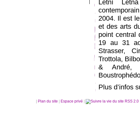
Letní Letn
contemporain,
2004. Il est 
et des arts d
point central
19 au 31 ao
Strasser, C
Trottola, Bil
& André, 
Boustrophédo
Plus d’infos 
|
Plan du site
|
Espace privé
|
RSS 2.0