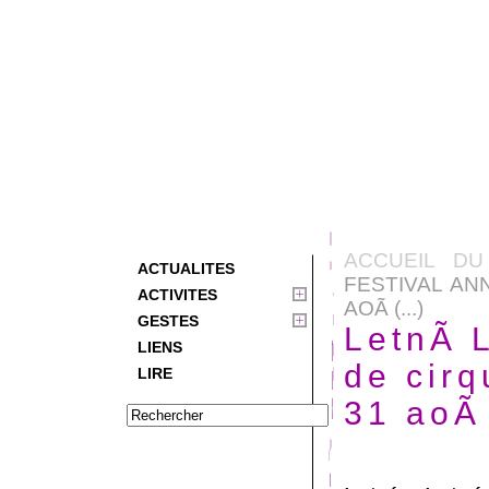
ACCUEIL DU
ACTUALITES
FESTIVAL AN
ACTIVITES
AOÃ (...)
GESTES
LetnÃ­ 
LIENS
de cir
LIRE
31 aoÃ